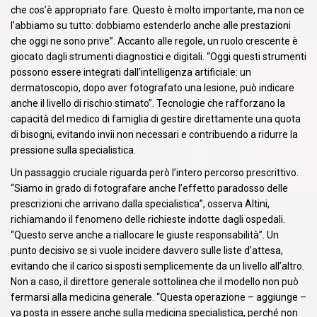
che cos’è appropriato fare. Questo è molto importante, ma non ce
l’abbiamo su tutto: dobbiamo estenderlo anche alle prestazioni
che oggi ne sono prive”. Accanto alle regole, un ruolo crescente è
giocato dagli strumenti diagnostici e digitali. “Oggi questi strumenti
possono essere integrati dall’intelligenza artificiale: un
dermatoscopio, dopo aver fotografato una lesione, può indicare
anche il livello di rischio stimato”. Tecnologie che rafforzano la
capacità del medico di famiglia di gestire direttamente una quota
di bisogni, evitando invii non necessari e contribuendo a ridurre la
pressione sulla specialistica.
Un passaggio cruciale riguarda però l’intero percorso prescrittivo.
“Siamo in grado di fotografare anche l’effetto paradosso delle
prescrizioni che arrivano dalla specialistica”, osserva Altini,
richiamando il fenomeno delle richieste indotte dagli ospedali.
“Questo serve anche a riallocare le giuste responsabilità”. Un
punto decisivo se si vuole incidere davvero sulle liste d’attesa,
evitando che il carico si sposti semplicemente da un livello all’altro.
Non a caso, il direttore generale sottolinea che il modello non può
fermarsi alla medicina generale. “Questa operazione – aggiunge –
va posta in essere anche sulla medicina specialistica, perché non