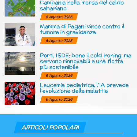
Campania nella morsa del caldo
sahariano
6 Agosto 2026
Mamma di Pagani vince contro il
tumore in gravidanza
6 Agosto 2026
Porti, ISDE: bene il cold ironing, ma
servono rinnovabili e una flotta
più sostenibile
6 Agosto 2026
Leucemia pediatrica, l’IA prevede
l’evoluzione della malattia
6 Agosto 2026
ARTICOLI POPOLARI