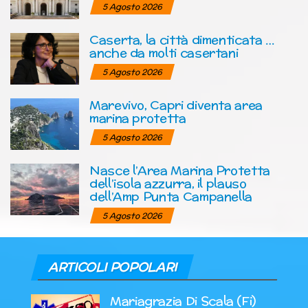
5 Agosto 2026
Caserta, la città dimenticata …
anche da molti casertani
5 Agosto 2026
Marevivo, Capri diventa area
marina protetta
5 Agosto 2026
Nasce l’Area Marina Protetta
dell’isola azzurra, il plauso
dell’Amp Punta Campanella
5 Agosto 2026
ARTICOLI POPOLARI
Mariagrazia Di Scala (Fi)