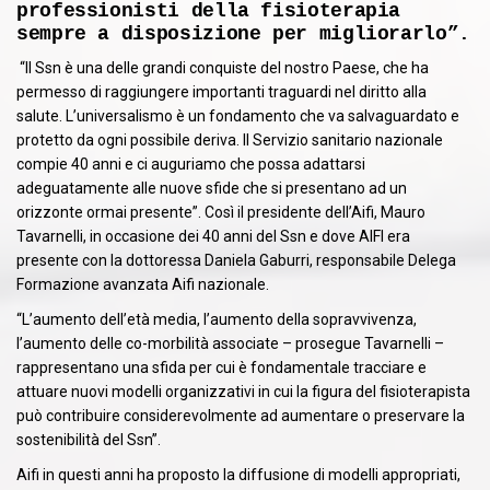
professionisti della fisioterapia
sempre a disposizione per migliorarlo”.
“Il Ssn è una delle grandi conquiste del nostro Paese, che ha
permesso di raggiungere importanti traguardi nel diritto alla
salute. L’universalismo è un fondamento che va salvaguardato e
protetto da ogni possibile deriva. Il Servizio sanitario nazionale
compie 40 anni e ci auguriamo che possa adattarsi
adeguatamente alle nuove sfide che si presentano ad un
orizzonte ormai presente”. Così il presidente dell’Aifi, Mauro
Tavarnelli, in occasione dei 40 anni del Ssn e dove AIFI era
presente con la dottoressa Daniela Gaburri, responsabile Delega
Formazione avanzata Aifi nazionale.
“L’aumento dell’età media, l’aumento della sopravvivenza,
l’aumento delle co-morbilità associate – prosegue Tavarnelli –
rappresentano una sfida per cui è fondamentale tracciare e
attuare nuovi modelli organizzativi in cui la figura del fisioterapista
può contribuire considerevolmente ad aumentare o preservare la
sostenibilità del Ssn”.
Aifi in questi anni ha proposto la diffusione di modelli appropriati,