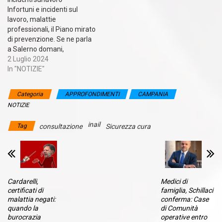
Infortuni e incidenti sul
lavoro, malattie
professionali, il Piano mirato
di prevenzione. Se ne parla
a Salerno domani,
mercoledì 3 luglio, presso il
2 Luglio 2024
Grand Hotel Salerno. Il Piano
In "NOTIZIE"
mirato di prevenzione è
modello d’intervento
Categoria
APPROFONDIMENTI
CAMPANIA
finalizzato ad aumentare il
NOTIZIE
livello di sicurezza nelle
Aziende. L'Asl Salerno è
inail
Tag
consultazione
Sicurezza cura
azienda capofila in
Campania…
Cardarelli,
Medici di
certificati di
famiglia, Schillaci
malattia negati:
conferma: Case
quando la
di Comunità
burocrazia
operative entro