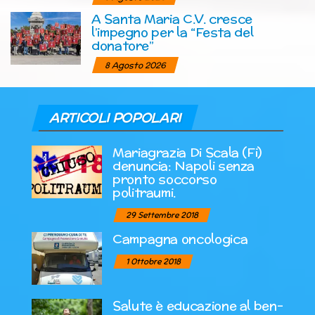
A Santa Maria C.V. cresce
l’impegno per la “Festa del
donatore”
8 Agosto 2026
ARTICOLI POPOLARI
Mariagrazia Di Scala (Fi)
denuncia: Napoli senza
pronto soccorso
politraumi.
29 Settembre 2018
Campagna oncologica
1 Ottobre 2018
Salute è educazione al ben-