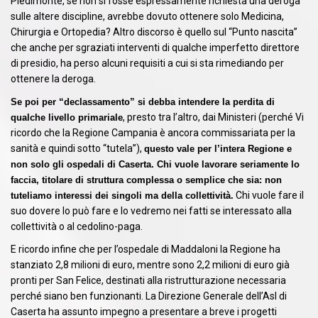
Piedimonte, se non si fosse espressamente richiesta una deroga
sulle altere discipline, avrebbe dovuto ottenere solo Medicina,
Chirurgia e Ortopedia? Altro discorso è quello sul “Punto nascita”
che anche per sgraziati interventi di qualche imperfetto direttore
di presidio, ha perso alcuni requisiti a cui si sta rimediando per
ottenere la deroga.
Se poi per “declassamento” si debba intendere la perdita di
, presto tra l’altro, dai Ministeri (perché Vi
qualche livello primariale
ricordo che la Regione Campania è ancora commissariata per la
sanità e quindi sotto “tutela”),
questo vale per l’intera Regione e
non solo gli ospedali di Caserta. Chi vuole lavorare seriamente lo
faccia, titolare di struttura complessa o semplice che sia: non
Chi vuole fare il
tuteliamo interessi dei singoli ma della collettività.
suo dovere lo può fare e lo vedremo nei fatti se interessato alla
collettività o al cedolino-paga.
E ricordo infine che per l’ospedale di Maddaloni la Regione ha
stanziato 2,8 milioni di euro, mentre sono 2,2 milioni di euro già
pronti per San Felice, destinati alla ristrutturazione necessaria
perché siano ben funzionanti. La Direzione Generale dell’Asl di
Caserta ha assunto impegno a presentare a breve i progetti