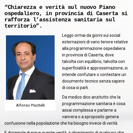
“Chiarezza e verità sul nuovo Piano
ospedaliero, in provincia di Caserta si
rafforza l’assistenza sanitaria sul
territorio”.
Leggo ormai da giorni sui social
esternazioni di vario tenore relative
alla programmazione ospedaliera
in provincia di Caserta, dove
talvolta con equilibrio, talvolta con
superficialità e approssimazione, si
intende confutare o contestare un
documento tecnico senza sapere
di cosa si parli.
Da medico dico anzitutto che la
programmazione sanitaria è cosa
Alfonso Piscitelli
assai complessa e parlarne a
vanvera o a sproposito genera
confusione nella popolazione che ha bisogno invece di verità.
E diciamole dunque queste verità, a chiarimento di qualcuno che