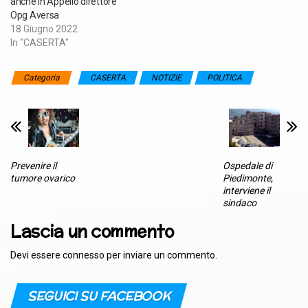
anche in Appello direttore
Opg Aversa
18 Giugno 2022
In "CASERTA"
Categoria
CASERTA
NOTIZIE
POLITICA
Prevenire il
Ospedale di
tumore ovarico
Piedimonte,
interviene il
sindaco
Lascia un commento
Devi essere
connesso
per inviare un commento.
SEGUICI SU FACEBOOK