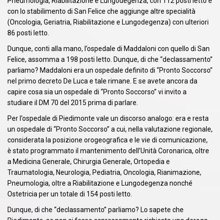
Pneumologia, Riabilitazione e Lungodegenza, con 112 posti letto e
con lo stabilimento di San Felice che aggiunge altre specialità
(Oncologia, Geriatria, Riabilitazione e Lungodegenza) con ulteriori
86 posti letto.
Dunque, conti alla mano, l’ospedale di Maddaloni con quello di San
Felice, assomma a 198 posti letto. Dunque, di che “declassamento”
parliamo? Maddaloni era un ospedale definito di “Pronto Soccorso”
nel primo decreto De Luca e tale rimane. E se avete ancora da
capire cosa sia un ospedale di “Pronto Soccorso” vi invito a
studiare il DM 70 del 2015 prima di parlare.
Per l’ospedale di Piedimonte vale un discorso analogo: era e resta
un ospedale di “Pronto Soccorso” a cui, nella valutazione regionale,
considerata la posizione orogeografica e le vie di comunicazione,
è stato programmato il mantenimento dell’Unità Coronarica, oltre
a Medicina Generale, Chirurgia Generale, Ortopedia e
Traumatologia, Neurologia, Pediatria, Oncologia, Rianimazione,
Pneumologia, oltre a Riabilitazione e Lungodegenza nonché
Ostetricia per un totale di 154 posti letto.
Dunque, di che “declassamento” parliamo? Lo sapete che