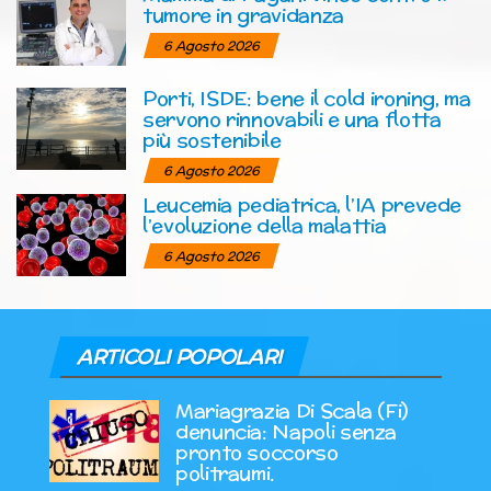
tumore in gravidanza
6 Agosto 2026
Porti, ISDE: bene il cold ironing, ma
servono rinnovabili e una flotta
più sostenibile
6 Agosto 2026
Leucemia pediatrica, l’IA prevede
l’evoluzione della malattia
6 Agosto 2026
ARTICOLI POPOLARI
Mariagrazia Di Scala (Fi)
denuncia: Napoli senza
pronto soccorso
politraumi.