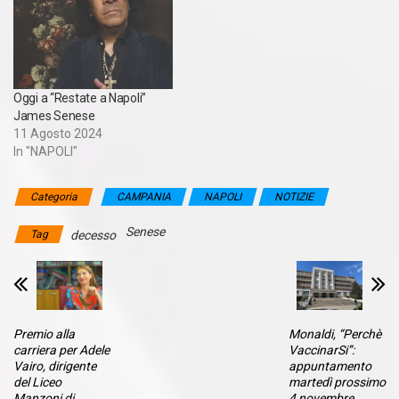
Oggi a “Restate a Napoli”
James Senese
11 Agosto 2024
In "NAPOLI"
Categoria
CAMPANIA
NAPOLI
NOTIZIE
Senese
Tag
decesso
Premio alla
Monaldi, “Perchè
carriera per Adele
VaccinarSi”:
Vairo, dirigente
appuntamento
del Liceo
martedì prossimo
Manzoni di
4 novembre