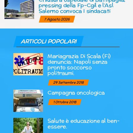
pressing della Fp-Cgil e l’Asl
Salerno convoca I sindacati
7 Agosto 2026
ARTICOLI POPOLARI
Mariagrazia Di Scala (Fi)
denuncia: Napoli senza
pronto soccorso
politraumi.
29 Settembre 2018
Campagna oncologica
1 Ottobre 2018
Salute è educazione al ben-
essere.