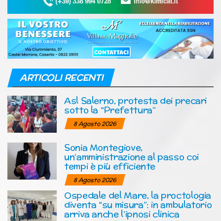
ARTICOLI RECENTI
Asl Salerno, protesta dei precari
sotto la “Prefettura”
8 Agosto 2026
Sonia Montegiove,
un’amministrazione al passo coi
tempi è più efficiente
8 Agosto 2026
Ospedale del Mare, la proctologia
diventa “su misura”: in ambulatorio
arriva anche l’ipnosi clinica