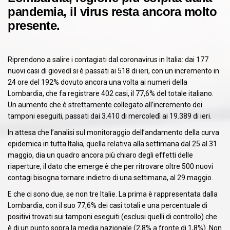
pandemia, il virus resta ancora molto
presente.
Riprendono a salire i contagiati dal coronavirus in Italia: dai 177
nuovi casi di giovedì si è passati ai 518 di ieri, con un incremento in
24 ore del 192% dovuto ancora una volta ai numeri della
Lombardia, che fa registrare 402 casi, il 77,6% del totale italiano.
Un aumento che è strettamente collegato all’incremento dei
tamponi eseguiti, passati dai 3.410 di mercoledì ai 19.389 di ieri.
In attesa che l’analisi sul monitoraggio dell’andamento della curva
epidemica in tutta Italia, quella relativa alla settimana dal 25 al 31
maggio, dia un quadro ancora più chiaro degli effetti delle
riaperture, il dato che emerge è che per ritrovare oltre 500 nuovi
contagi bisogna tornare indietro di una settimana, al 29 maggio.
E che ci sono due, se non tre Italie. La prima è rappresentata dalla
Lombardia, con il suo 77,6% dei casi totali e una percentuale di
positivi trovati sui tamponi eseguiti (esclusi quelli di controllo) che
è di un punto sopra la media nazionale (2,8% a fronte di 1,8%). Non