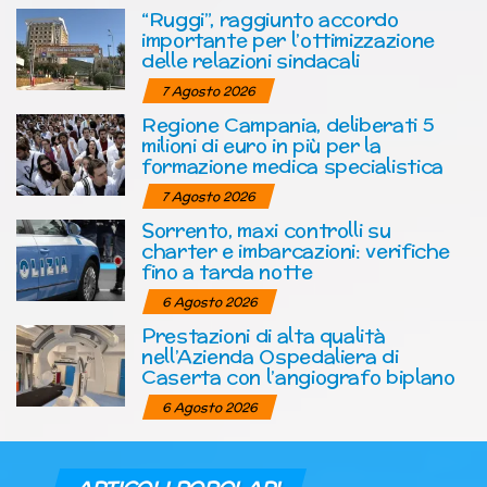
“Ruggi”, raggiunto accordo
importante per l’ottimizzazione
delle relazioni sindacali
7 Agosto 2026
Regione Campania, deliberati 5
milioni di euro in più per la
formazione medica specialistica
7 Agosto 2026
Sorrento, maxi controlli su
charter e imbarcazioni: verifiche
fino a tarda notte
6 Agosto 2026
Prestazioni di alta qualità
nell’Azienda Ospedaliera di
Caserta con l’angiografo biplano
6 Agosto 2026