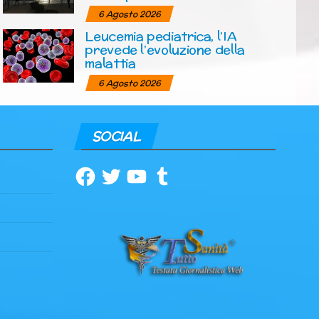
6 Agosto 2026
Leucemia pediatrica, l’IA
prevede l’evoluzione della
malattia
6 Agosto 2026
SOCIAL
Facebook
Twitter
YouTube
Tumblr