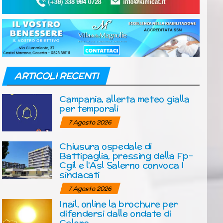
ARTICOLI RECENTI
Campania, allerta meteo gialla
per temporali
7 Agosto 2026
Chiusura ospedale di
Battipaglia, pressing della Fp-
Cgil e l’Asl Salerno convoca I
sindacati
7 Agosto 2026
Inail, online la brochure per
difendersi dalle ondate di
Calore