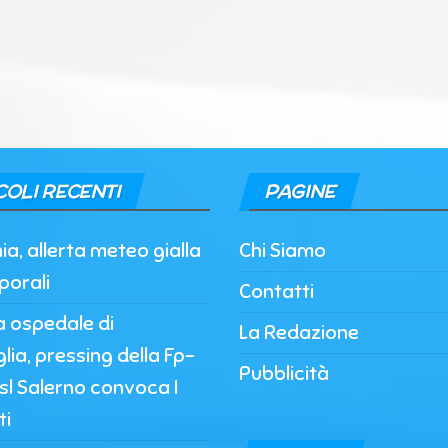
COLI RECENTI
PAGINE
, allerta meteo gialla
Chi Siamo
porali
Contatti
a ospedale di
La Redazione
lia, pressing della Fp-
Pubblicità
’Asl Salerno convoca I
ti