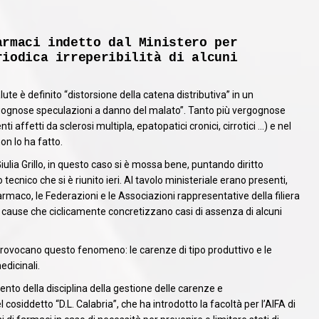
armaci indetto dal Ministero per
riodica irreperibilità di alcuni
lute è definito “distorsione della catena distributiva” in un
rgognose speculazioni a danno del malato”. Tanto più vergognose
 affetti da sclerosi multipla, epatopatici cronici, cirrotici …) e nel
on lo ha fatto.
iulia Grillo, in questo caso si è mossa bene, puntando diritto
tecnico che si è riunito ieri. Al tavolo ministeriale erano presenti,
Farmaco, le Federazioni e le Associazioni rappresentative della filiera
e cause che ciclicamente concretizzano casi di assenza di alcuni
 provocano questo fenomeno: le carenze di tipo produttivo e le
edicinali.
nto della disciplina della gestione delle carenze e
 cosiddetto “D.L. Calabria”, che ha introdotto la facoltà per l’AIFA di