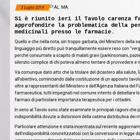
Di
AL. MA.
3 Luglio 2019
Si è riunito ieri il Tavolo carenza f
approfondire la problematica della pe
medicinali presso le farmacie.
Quello e che nella nota, sin troppo garbata, del Ministero della sa
linguaggio più diretto può tranquillamente essere reso con “ve
perché consumate a scapito di malati gravi (parkinsoniani, pazienti
silenzio complice di chi poteva almeno tentare di provvedere e n
Va comunque dato atto che la titolare del dicastero alla salute, G
all’obiettivo, cominciando dalla costituzione di un apposito tavolo 
oltre ai rappresentanti del Ministero e dell’Agenzia Italiana del 
farmaceutica, tutti impegnati nel comune intento di debellare l
farmaci di particolare importanza terapeutica per i cittadini.
In seno al Tavolo sono state esaminate le principali ragioni che
indisponibilità dovute a distorsioni della catena distributiva dei m
Particolare attenzione è stata incentrata sul recente aggiorname
dell’indisponibilità concretizzatosi con la conversione in legge del