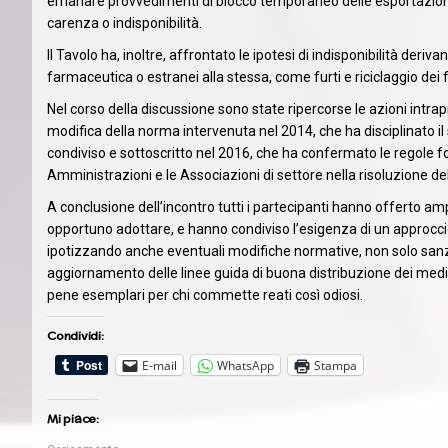
emanare provvedimenti di blocco temporaneo delle esportazioni di
carenza o indisponibilità.
Il Tavolo ha, inoltre, affrontato le ipotesi di indisponibilità derivan
farmaceutica o estranei alla stessa, come furti e riciclaggio dei 
Nel corso della discussione sono state ripercorse le azioni intra
modifica della norma intervenuta nel 2014, che ha disciplinato il
condiviso e sottoscritto nel 2016, che ha confermato le regole f
Amministrazioni e le Associazioni di settore nella risoluzione del
A conclusione dell’incontro tutti i partecipanti hanno offerto ampi
opportuno adottare, e hanno condiviso l’esigenza di un approcci
ipotizzando anche eventuali modifiche normative, non solo san
aggiornamento delle linee guida di buona distribuzione dei medici
pene esemplari per chi commette reati così odiosi.
Condividi:
E-mail
WhatsApp
Stampa
Mi piace: