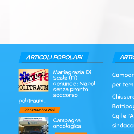
ARTICOLI POPOLARI
ARTI
Mariagrazia Di
Campania
Scala (Fi)
denuncia: Napoli
per tem
senza pronto
soccorso
Chiusur
politraumi.
Battipag
29 Settembre 2018
Cgil e l
Campagna
sindaca
oncologica