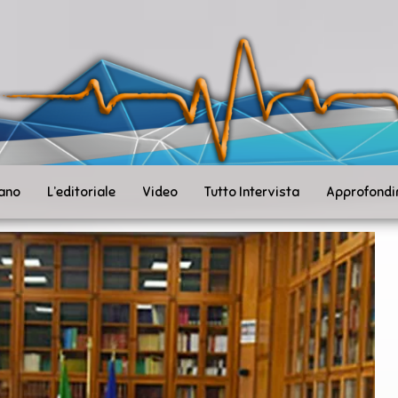
ità
toSanità
ws
mpo
le
iano
L’editoriale
Video
Tutto Intervista
Approfondi