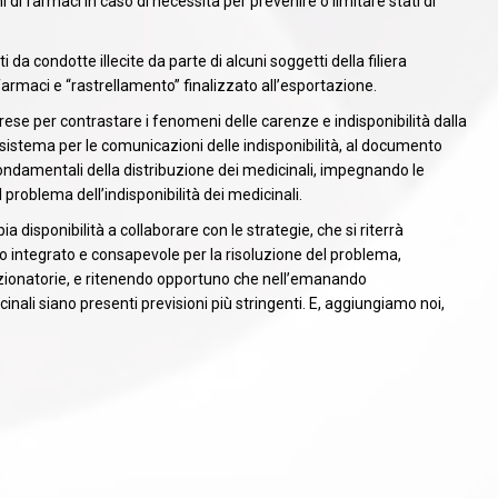
 farmaci in caso di necessità per prevenire o limitare stati di
ti da condotte illecite da parte di alcuni soggetti della filiera
farmaci e “rastrellamento” finalizzato all’esportazione.
prese per contrastare i fenomeni delle carenze e indisponibilità dalla
 sistema per le comunicazioni delle indisponibilità, al documento
ondamentali della distribuzione dei medicinali, impegnando le
 problema dell’indisponibilità dei medicinali.
a disponibilità a collaborare con le strategie, che si riterrà
o integrato e consapevole per la risoluzione del problema,
zionatorie, e ritenendo opportuno che nell’emanando
nali siano presenti previsioni più stringenti. E, aggiungiamo noi,