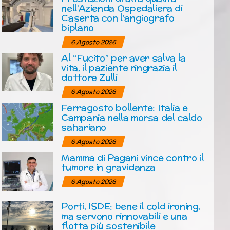
nell’Azienda Ospedaliera di
Caserta con l’angiografo
biplano
6 Agosto 2026
Al “Fucito” per aver salva la
vita, il paziente ringrazia il
dottore Zulli
6 Agosto 2026
Ferragosto bollente: Italia e
Campania nella morsa del caldo
sahariano
6 Agosto 2026
Mamma di Pagani vince contro il
tumore in gravidanza
6 Agosto 2026
Porti, ISDE: bene il cold ironing,
ma servono rinnovabili e una
flotta più sostenibile