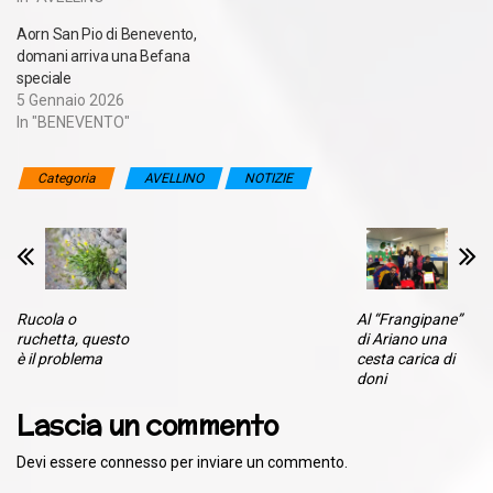
Aorn San Pio di Benevento,
domani arriva una Befana
speciale
5 Gennaio 2026
In "BENEVENTO"
Categoria
AVELLINO
NOTIZIE
Rucola o
Al “Frangipane”
ruchetta, questo
di Ariano una
è il problema
cesta carica di
doni
Lascia un commento
Devi essere
connesso
per inviare un commento.