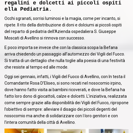
regalini e dolcetti ai piccoli ospiti
ella Pediatria.
Occhi sgranati, sorrisi luminosi e la magia, come per incanto, si
ripete. lI rito della distribuzione di doni e dolciumi ai piccoli ospiti
del reparto di pediatria dell’Azienda ospedaliera S. Giuseppe
Moscati di Avellino si rinnova con successo.
E poco importa se invece che con la classica scopa la Befana
arriva chiedendo un passaggio all’automezzo dei Vigili del Fuoco.
Si tratta di un dettaglio che nulla toglie alla poesia di una festività
che resiste al tempo ed alle mode.
Oggi sei gennaio, infatti, i Vigili del Fuoco di Avellino, con In testa il
Comandante Rosa D’Eliseo, si sono recati nel nosocomio irpino,
dove hanno fatto visita ai bambini ricoverati, e dove la Befana ha
fatto loro dono di giocattoli, calze e dolcetti. L’iniziativa, realizzata
come sempre grazie alla disponibilità dei Vigili del Fuoco, ripropone
l’obiettivo di sempre: alleviare il disagio dei piccoli degenti del
nosocomio ma anche di solidarizzare con I loro genitori e con
l’intera comunità della città di Avellino.