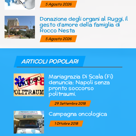
5 Agosto 2026
Donazione degli organi al Ruggi, il
gesto d’amore della famiglia di
Rocco Nesta
5 Agosto 2026
ARTICOLI POPOLARI
Mariagrazia Di Scala (Fi)
denuncia: Napoli senza
pronto soccorso
politraumi.
29 Settembre 2018
Campagna oncologica
1 Ottobre 2018