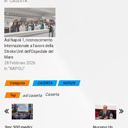
In "CASERTA"
Asl Napoli 1, riconoscimento
Internazionale a favore della
Stroke Unit dell’Ospedale del
Mare
28 Febbraio 2026
In "NAPOLI"
Categoria
CASERTA
NOTIZIE
Caserta
Tag
asl caserta
Smi: 500 medici
Nursing Up,