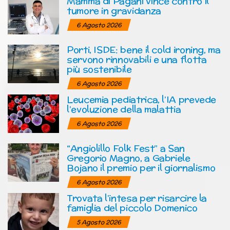
Mamma di Pagani vince contro il
tumore in gravidanza
6 Agosto 2026
Porti, ISDE: bene il cold ironing, ma
servono rinnovabili e una flotta
più sostenibile
6 Agosto 2026
Leucemia pediatrica, l’IA prevede
l’evoluzione della malattia
6 Agosto 2026
“Angiolillo Folk Fest” a San
Gregorio Magno, a Gabriele
Bojano il premio per il giornalismo
6 Agosto 2026
Trovata l’intesa per risarcire la
famiglia del piccolo Domenico
5 Agosto 2026