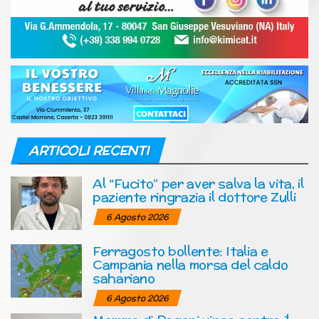
ARTICOLI RECENTI
Al “Fucito” per aver salva la vita, il
paziente ringrazia il dottore Zulli
6 Agosto 2026
Ferragosto bollente: Italia e
Campania nella morsa del caldo
sahariano
6 Agosto 2026