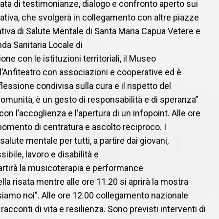
ata di testimonianze, dialogo e confronto aperto
sui
niziativa, che svolgerà in collegamento con
altre piazze
ativa di Salute Mentale di Santa
Maria Capua Vetere e
da Sanitaria Locale di
ne con le istituzioni territoriali, il Museo
 l’Anfiteatro con associazioni e cooperative ed
è
flessione condivisa sulla cura e il rispetto del
munità, è un gesto di responsabilità e di
speranza”
0 con l’accoglienza e l’apertura di un
infopoint. Alle ore
 momento di centratura e
ascolto reciproco. I
alute mentale per tutti, a
partire dai giovani,
ibile, lavoro e disabilità e
partirà la musicoterapia e performance
lla risata mentre alle ore 11.20 si aprirà la
mostra
 siamo noi”. Alle ore 12.00
collegamento nazionale
racconti di vita e
resilienza. Sono previsti interventi di