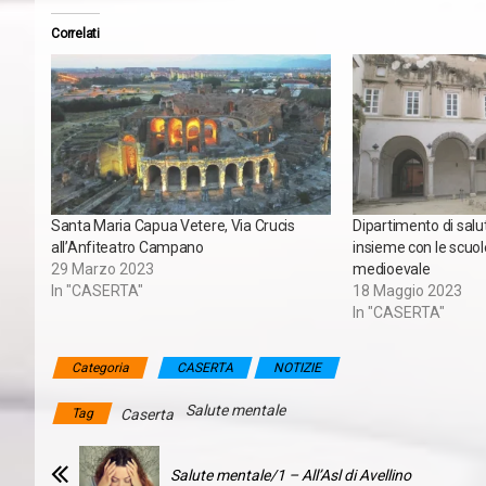
Correlati
Santa Maria Capua Vetere, Via Crucis
Dipartimento di salu
all’Anfiteatro Campano
insieme con le scuole
29 Marzo 2023
medioevale
In "CASERTA"
18 Maggio 2023
In "CASERTA"
Categoria
CASERTA
NOTIZIE
Salute mentale
Tag
Caserta
Salute mentale/1 – All’Asl di Avellino