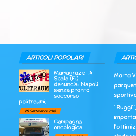
ARTICOLI POPOLARI
ARTI
Mariagrazia Di
Marta Vi
Scala (Fi)
denuncia: Napoli
parquet
senza pronto
sportiv
soccorso
politraumi.
“Ruggi”
29 Settembre 2018
importa
Campagna
l’ottimi
oncologica