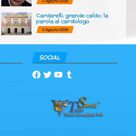
5 Agosto 2026
Cardarelli, grande caldo: la
parola al cardiologo
5 Agosto 2026
SOCIAL
Facebook
Twitter
YouTube
Tumblr