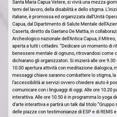
Santa Maria Capua Vetere, si vivrà una mezza giorn
temi del lavoro, della disabilità e dello stigma. L’i
italiane, è promossa ed organizzata dall’Unità Oper
Capua, dal Dipartimento di Salute Mentale dell’Azien
Caserta, diretto da Gaetano De Mattia, in collaborazio
Archeologico nazionale dell’Antica Capua, il Mitreo,
aperta a tutti i cittadini. “Dedicare un momento di ri
benessere mentale di ognuno, ritrovandosi come co
dichiarano gli organizzatori. Si inizierà alle ore 9.3
10.00 apertura attività con meditazione dialogica,
messaggi chiave saranno combattere lo stigma, la s
l’accessibilità ai servizi ovvero chiedere aiuto è poss
comunicare con i linguaggi di oggi. Alle ore 10.20 
interattiva. Alle ore 10.50 è in programma lo yoga de
d’arte interattiva e partirà un talk dal titolo “Gruppo
delle piazze con testimonianze di ESP e di REMS e 