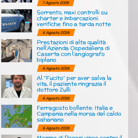
7 Agosto 2026
Sorrento, maxi controlli su
charter e imbarcazioni:
verifiche fino a tarda notte
6 Agosto 2026
Prestazioni di alta qualità
nell’Azienda Ospedaliera di
Caserta con l’angiografo
biplano
6 Agosto 2026
Al “Fucito” per aver salva la
vita, il paziente ringrazia il
dottore Zulli
6 Agosto 2026
Ferragosto bollente: Italia e
Campania nella morsa del caldo
sahariano
6 Agosto 2026
Mamma di Pagani vince contro il