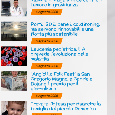
tumore in gravidanza
6 Agosto 2026
Porti, ISDE: bene il cold ironing,
ma servono rinnovabili e una
flotta più sostenibile
6 Agosto 2026
Leucemia pediatrica, l’IA
prevede l’evoluzione della
malattia
6 Agosto 2026
“Angiolillo Folk Fest” a San
Gregorio Magno, a Gabriele
Bojano il premio per il
giornalismo
6 Agosto 2026
Trovata l’intesa per risarcire la
famiglia del piccolo Domenico