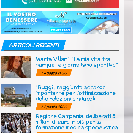
ARTICOLI RECENTI
Marta Villani: “La mia vita tra
parquet e giornalismo sportivo”
7 Agosto 2026
“Ruggi”, raggiunto accordo
importante per l’ottimizzazione
delle relazioni sindacali
7 Agosto 2026
Regione Campania, deliberati 5
milioni di euro in più per la
formazione medica specialistica