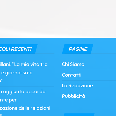
COLI RECENTI
PAGINE
llani: “La mia vita tra
Chi Siamo
 e giornalismo
Contatti
o”
La Redazione
, raggiunto accordo
Pubblicità
nte per
zzazione delle relazioni