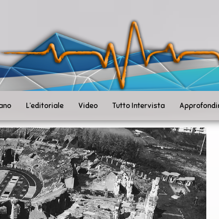
ità
toSanità
ws
mpo
le
iano
L’editoriale
Video
Tutto Intervista
Approfondi