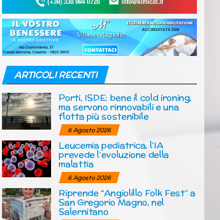
ARTICOLI RECENTI
Porti, ISDE: bene il cold ironing,
ma servono rinnovabili e una
flotta più sostenibile
6 Agosto 2026
Leucemia pediatrica, l’IA
prevede l’evoluzione della
malattia
6 Agosto 2026
Riprende “Angiolillo Folk Fest” a
San Gregorio Magno, nel
Salernitano