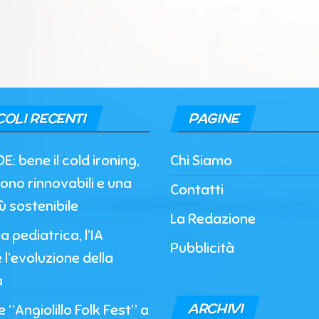
COLI RECENTI
PAGINE
DE: bene il cold ironing,
Chi Siamo
ono rinnovabili e una
Contatti
iù sostenibile
La Redazione
 pediatrica, l’IA
Pubblicità
l’evoluzione della
a
ARCHIVI
 “Angiolillo Folk Fest” a