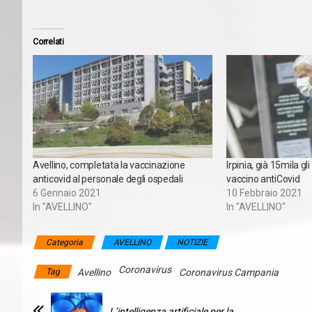
Correlati
Avellino, completata la vaccinazione
Irpinia, già 15mila gli
anticovid al personale degli ospedali
vaccino antiCovid
6 Gennaio 2021
10 Febbraio 2021
In "AVELLINO"
In "AVELLINO"
Categoria
AVELLINO
NOTIZIE
Coronavirus
Tag
Avellino
Coronavirus Campania
L’intelligenza artificiale per la