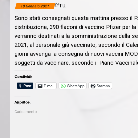
Di
T.U.
18 Gennaio 2021
Sono stati consegnati questa mattina presso il P.O.
distribuzione, 390 flaconi di vaccino Pfizer per l
verranno destinati alla somministrazione della s
2021, al personale già vaccinato, secondo il Calen
giorni avvenga la consegna di nuovi vaccini MODE
soggetti da vaccinare, secondo il Piano Vaccina
Condividi:
E-mail
WhatsApp
Stampa
Mi piace:
Caricamento...