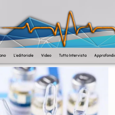
ità
toSanità
ws
mpo
le
iano
L’editoriale
Video
Tutto Intervista
Approfondi