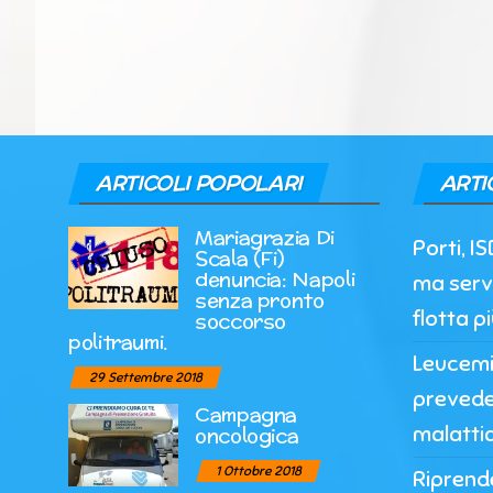
ARTICOLI POPOLARI
ARTI
Mariagrazia Di
Porti, IS
Scala (Fi)
denuncia: Napoli
ma serv
senza pronto
flotta p
soccorso
politraumi.
Leucemia
29 Settembre 2018
prevede 
Campagna
malatti
oncologica
1 Ottobre 2018
Riprende