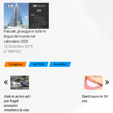
Pascale, gli auguri in tutte le
lingue del mondo nel
calendario 2020
16 Dicembre 2019
In "NAPOLI"
Categoria
NOTIZIE
SALERNO
Gelo in arrivo ed i
Denti nuovi in 24
più fragili
ore
possono
rimetterci la vita