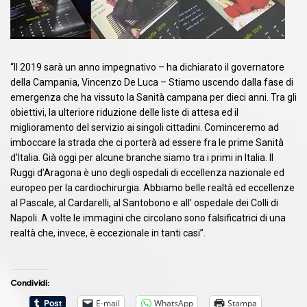
“Il 2019 sarà un anno impegnativo – ha dichiarato il governatore
della Campania, Vincenzo De Luca – Stiamo uscendo dalla fase di
emergenza che ha vissuto la Sanità campana per dieci anni. Tra gli
obiettivi, la ulteriore riduzione delle liste di attesa ed il
miglioramento del servizio ai singoli cittadini. Cominceremo ad
imboccare la strada che ci porterà ad essere fra le prime Sanità
d’Italia. Già oggi per alcune branche siamo tra i primi in Italia. Il
Ruggi d’Aragona è uno degli ospedali di eccellenza nazionale ed
europeo per la cardiochirurgia. Abbiamo belle realtà ed eccellenze
al Pascale, al Cardarelli, al Santobono e all’ ospedale dei Colli di
Napoli. A volte le immagini che circolano sono falsificatrici di una
realtà che, invece, è eccezionale in tanti casi”.
Condividi:
E-mail
WhatsApp
Stampa