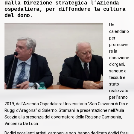
dalla Direzione strategica l’Azienda
ospedaliera, per diffondere la cultura
del dono.
Un
calendario
per
promuove
re la
donazione
d’organi,
sangue e
tessuti è
stato
realizzato
per l’anno
2019, dall’Azienda Ospedaliera Universitaria “San Giovanni di Dio e
Ruggi d’Aragona” di Salerno. Stamani la presentazione nell’Aula
Scozia alla presenza del governatore della Regione Campania,
Vincenzo De Luca.
Dodici eccellenti artisti, campani e non, hanno dedicato dodici frasi