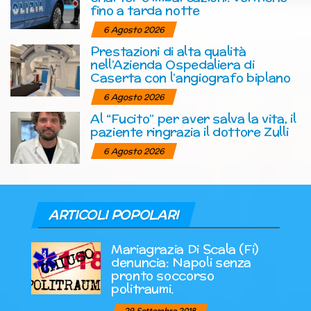
fino a tarda notte
6 Agosto 2026
Prestazioni di alta qualità
nell’Azienda Ospedaliera di
Caserta con l’angiografo biplano
6 Agosto 2026
Al “Fucito” per aver salva la vita, il
paziente ringrazia il dottore Zulli
6 Agosto 2026
ARTICOLI POPOLARI
Mariagrazia Di Scala (Fi)
denuncia: Napoli senza
pronto soccorso
politraumi.