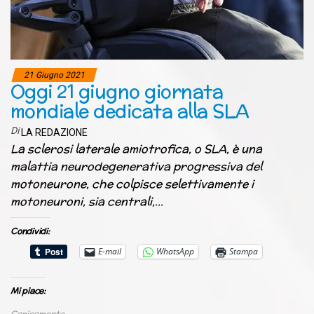
21 Giugno 2021
Oggi 21 giugno giornata
mondiale dedicata alla SLA
Di
LA REDAZIONE
La sclerosi laterale amiotrofica, o SLA, è una
malattia neurodegenerativa progressiva del
motoneurone, che colpisce selettivamente i
motoneuroni, sia centrali,…
Condividi:
E-mail
WhatsApp
Stampa
Mi piace:
Caricamento...