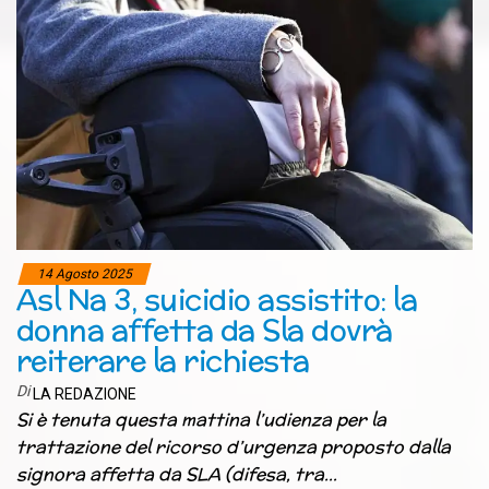
14 Agosto 2025
Asl Na 3, suicidio assistito: la
donna affetta da Sla dovrà
reiterare la richiesta
Di
LA REDAZIONE
Si è tenuta questa mattina l’udienza per la
trattazione del ricorso d’urgenza proposto dalla
signora affetta da SLA (difesa, tra…