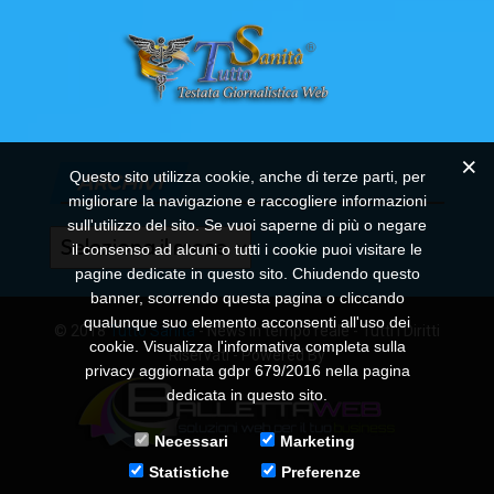
Questo sito utilizza cookie, anche di terze parti, per
ARCHIVI
migliorare la navigazione e raccogliere informazioni
sull'utilizzo del sito. Se vuoi saperne di più o negare
Archivi
il consenso ad alcuni o tutti i cookie puoi visitare le
pagine dedicate in questo sito. Chiudendo questo
banner, scorrendo questa pagina o cliccando
qualunque suo elemento acconsenti all'uso dei
© 2018
Tutto Sanità
- News in tempo reale - Tutti i Diritti
cookie. Visualizza l'informativa completa sulla
Riservati - Powered By
privacy aggiornata gdpr 679/2016 nella pagina
dedicata in questo sito.
Necessari
Marketing
Statistiche
Preferenze