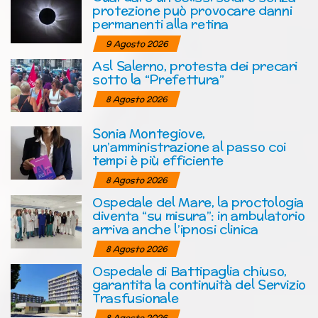
protezione può provocare danni
permanenti alla retina
9 Agosto 2026
Asl Salerno, protesta dei precari
sotto la “Prefettura”
8 Agosto 2026
Sonia Montegiove,
un’amministrazione al passo coi
tempi è più efficiente
8 Agosto 2026
Ospedale del Mare, la proctologia
diventa “su misura”: in ambulatorio
arriva anche l’ipnosi clinica
8 Agosto 2026
Ospedale di Battipaglia chiuso,
garantita la continuità del Servizio
Trasfusionale
8 Agosto 2026