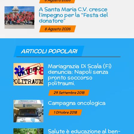
A Santa Maria C.V. cresce
l’impegno per la “Festa del
donatore”
8 Agosto 2026
ARTICOLI POPOLARI
Mariagrazia Di Scala (Fi)
denuncia: Napoli senza
pronto soccorso
politraumi.
29 Settembre 2018
Campagna oncologica
1 Ottobre 2018
Salute è educazione al ben-