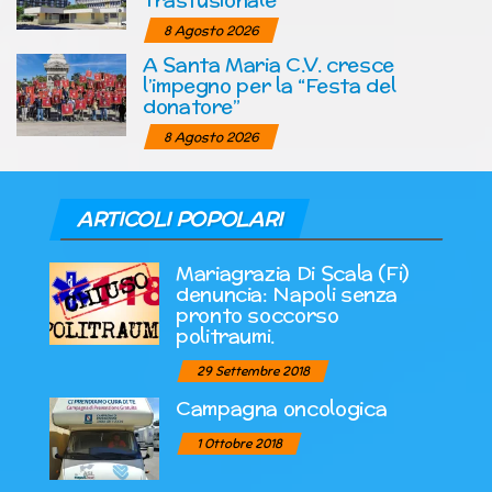
8 Agosto 2026
A Santa Maria C.V. cresce
l’impegno per la “Festa del
donatore”
8 Agosto 2026
ARTICOLI POPOLARI
Mariagrazia Di Scala (Fi)
denuncia: Napoli senza
pronto soccorso
politraumi.
29 Settembre 2018
Campagna oncologica
1 Ottobre 2018