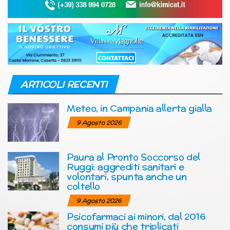
ARTICOLI RECENTI
Meteo, in Campania allerta gialla
9 Agosto 2026
Paura al Pronto Soccorso del
Ruggi: aggrediti sanitari e
volontari, spunta anche un
coltello
9 Agosto 2026
Psicofarmaci ai minori, dal 2016
consumi più che triplicati