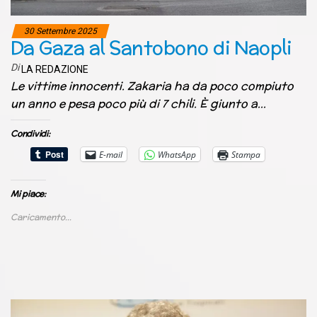
30 Settembre 2025
Da Gaza al Santobono di Naopli
Di
LA REDAZIONE
Le vittime innocenti. Zakaria ha da poco compiuto
un anno e pesa poco più di 7 chili. È giunto a…
Condividi:
E-mail
WhatsApp
Stampa
Mi piace:
Caricamento...