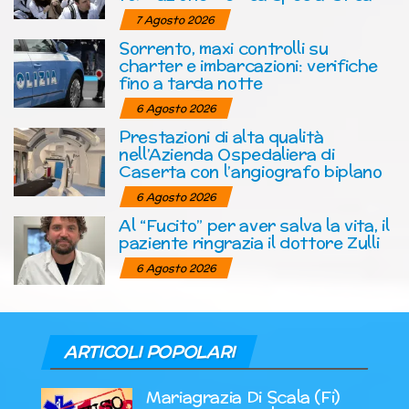
7 Agosto 2026
Sorrento, maxi controlli su
charter e imbarcazioni: verifiche
fino a tarda notte
6 Agosto 2026
Prestazioni di alta qualità
nell’Azienda Ospedaliera di
Caserta con l’angiografo biplano
6 Agosto 2026
Al “Fucito” per aver salva la vita, il
paziente ringrazia il dottore Zulli
6 Agosto 2026
ARTICOLI POPOLARI
Mariagrazia Di Scala (Fi)