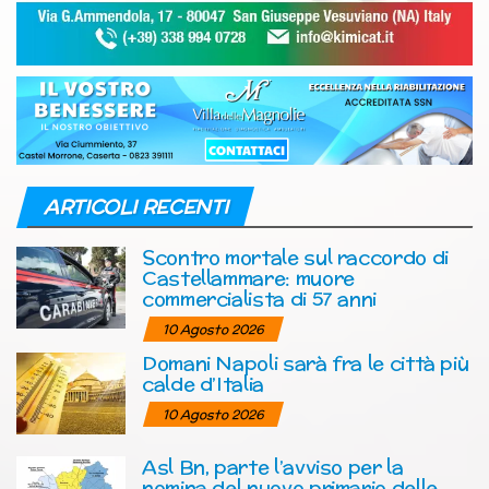
ARTICOLI RECENTI
Scontro mortale sul raccordo di
Castellammare: muore
commercialista di 57 anni
10 Agosto 2026
Domani Napoli sarà fra le città più
calde d’Italia
10 Agosto 2026
Asl Bn, parte l’avviso per la
nomina del nuovo primario delle