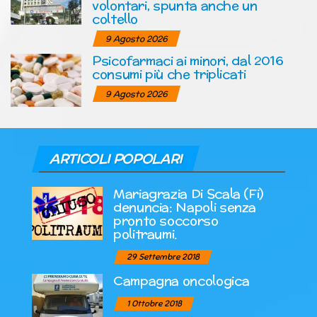
volontari, spunta anche un
coltello
9 Agosto 2026
Psicofarmaci ai minori, dal 2016
consumi più che triplicati
9 Agosto 2026
ARTICOLI POPOLARI
Mariagrazia Di Scala (Fi)
denuncia: Napoli senza
pronto soccorso
politraumi.
29 Settembre 2018
Campagna oncologica
1 Ottobre 2018