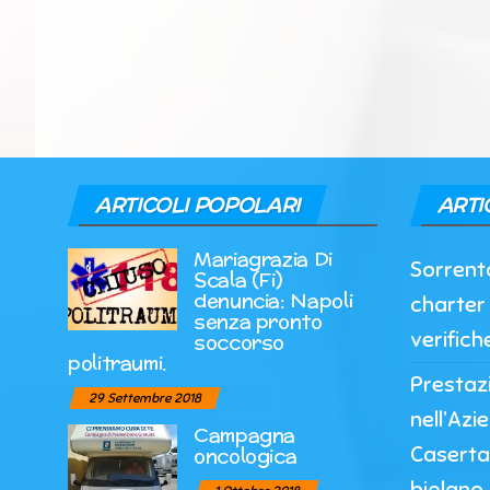
ARTICOLI POPOLARI
ARTI
Mariagrazia Di
Sorrento
Scala (Fi)
denuncia: Napoli
charter 
senza pronto
verifich
soccorso
politraumi.
Prestazi
29 Settembre 2018
nell’Azi
Campagna
Caserta
oncologica
biplano