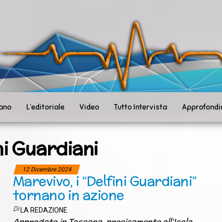
ità
toSanità
ws
mpo
le
iano
L’editoriale
Video
Tutto Intervista
Approfondi
ni Guardiani
12 Dicembre 2024
Marevivo, i “Delfini Guardiani”
tornano in azione
Di
LA REDAZIONE
Approdato in Toscana, precisamente all’Isola