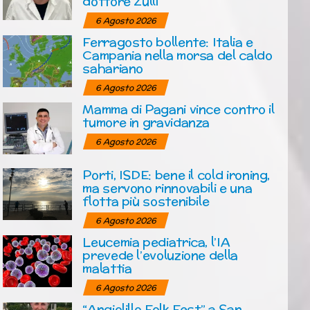
dottore Zulli
6 Agosto 2026
Ferragosto bollente: Italia e
Campania nella morsa del caldo
sahariano
6 Agosto 2026
Mamma di Pagani vince contro il
tumore in gravidanza
6 Agosto 2026
Porti, ISDE: bene il cold ironing,
ma servono rinnovabili e una
flotta più sostenibile
6 Agosto 2026
Leucemia pediatrica, l’IA
prevede l’evoluzione della
malattia
6 Agosto 2026
“Angiolillo Folk Fest” a San