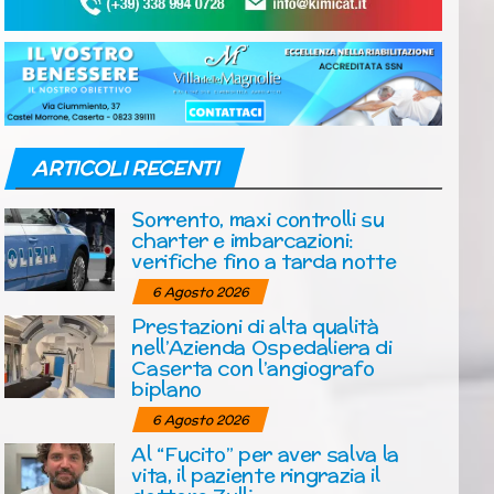
ARTICOLI RECENTI
Sorrento, maxi controlli su
charter e imbarcazioni:
verifiche fino a tarda notte
6 Agosto 2026
Prestazioni di alta qualità
nell’Azienda Ospedaliera di
Caserta con l’angiografo
biplano
6 Agosto 2026
Al “Fucito” per aver salva la
vita, il paziente ringrazia il