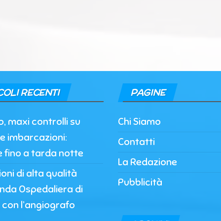
COLI RECENTI
PAGINE
, maxi controlli su
Chi Siamo
e imbarcazioni:
Contatti
e fino a tarda notte
La Redazione
oni di alta qualità
Pubblicità
enda Ospedaliera di
 con l’angiografo