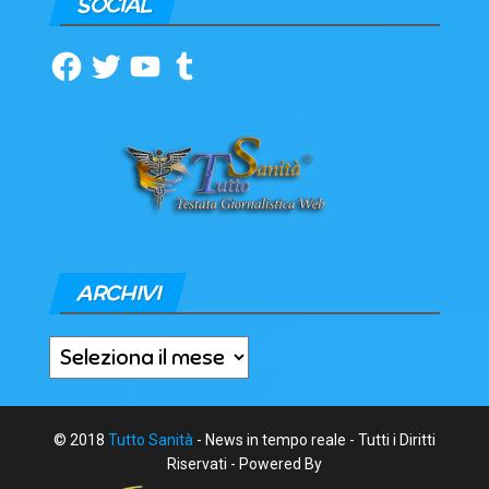
SOCIAL
Facebook
Twitter
YouTube
Tumblr
ARCHIVI
Archivi
© 2018
Tutto Sanità
- News in tempo reale - Tutti i Diritti
Riservati - Powered By