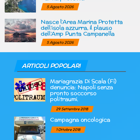
5 Agosto 2026
Nasce l’Area Marina Protetta
dell’isola azzurra, il plauso
dell’Amp Punta Campanella
5 Agosto 2026
ARTICOLI POPOLARI
Mariagrazia Di Scala (Fi)
denuncia: Napoli senza
pronto soccorso
politraumi.
29 Settembre 2018
Campagna oncologica
1 Ottobre 2018