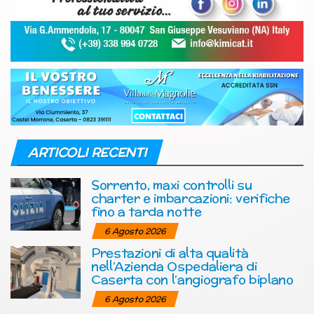
ARTICOLI RECENTI
Sorrento, maxi controlli su
charter e imbarcazioni: verifiche
fino a tarda notte
6 Agosto 2026
Prestazioni di alta qualità
nell’Azienda Ospedaliera di
Caserta con l’angiografo biplano
6 Agosto 2026