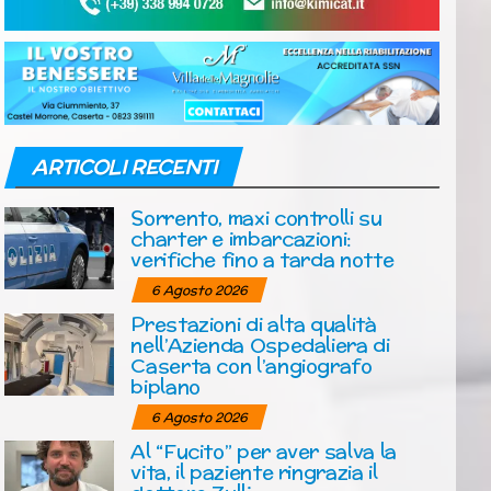
ARTICOLI RECENTI
Sorrento, maxi controlli su
charter e imbarcazioni:
verifiche fino a tarda notte
6 Agosto 2026
Prestazioni di alta qualità
nell’Azienda Ospedaliera di
Caserta con l’angiografo
biplano
6 Agosto 2026
Al “Fucito” per aver salva la
vita, il paziente ringrazia il