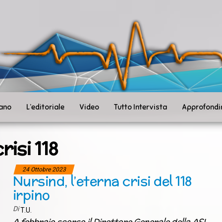
ità
toSanità
ws
mpo
le
iano
L’editoriale
Video
Tutto Intervista
Approfondi
crisi 118
24 Ottobre 2023
Nursind, l’eterna crisi del 118
irpino
Di
T.U.
A febbraio scorso il Direttore Generale della ASL