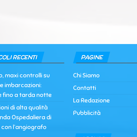
COLI RECENTI
PAGINE
, maxi controlli su
Chi Siamo
e imbarcazioni:
Contatti
e fino a tarda notte
La Redazione
oni di alta qualità
Pubblicità
enda Ospedaliera di
 con l’angiografo