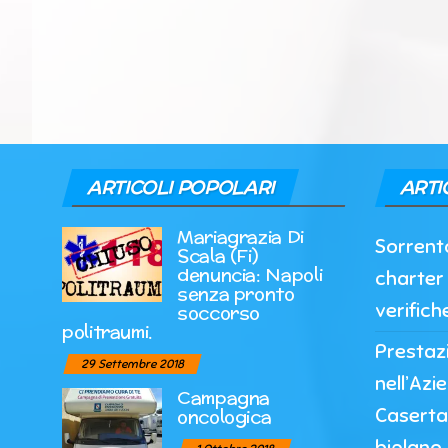
ARTICOLI POPOLARI
ARTI
Mariagrazia Di
Sorrento
Scala (Fi)
denuncia: Napoli
charter 
senza pronto
verifich
soccorso
politraumi.
Prestazi
29 Settembre 2018
nell’Azi
Campagna
Caserta
oncologica
biplano