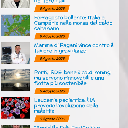
dottore Zulli
6 Agosto 2026
Ferragosto bollente: Italia e
Campania nella morsa del caldo
sahariano
6 Agosto 2026
Mamma di Pagani vince contro il
tumore in gravidanza
6 Agosto 2026
Porti, ISDE: bene il cold ironing,
ma servono rinnovabili e una
flotta più sostenibile
6 Agosto 2026
Leucemia pediatrica, l’IA
prevede l’evoluzione della
malattia
6 Agosto 2026
“Angiolillo Folk Fest” a San