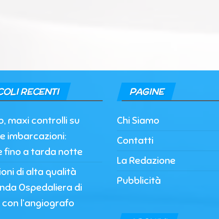
COLI RECENTI
PAGINE
, maxi controlli su
Chi Siamo
e imbarcazioni:
Contatti
e fino a tarda notte
La Redazione
oni di alta qualità
Pubblicità
enda Ospedaliera di
 con l’angiografo