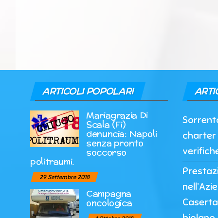
ARTICOLI POPOLARI
ARTI
Mariagrazia Di
Sorrento
Scala (Fi)
denuncia: Napoli
charter 
senza pronto
verifich
soccorso
politraumi.
Prestazi
29 Settembre 2018
nell’Azi
Campagna
Caserta
oncologica
biplano