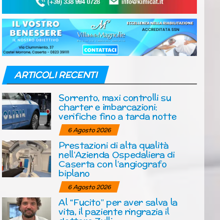
ARTICOLI RECENTI
Sorrento, maxi controlli su
charter e imbarcazioni:
verifiche fino a tarda notte
6 Agosto 2026
Prestazioni di alta qualità
nell’Azienda Ospedaliera di
Caserta con l’angiografo
biplano
6 Agosto 2026
Al “Fucito” per aver salva la
vita, il paziente ringrazia il