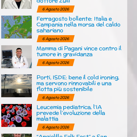
dottore Zulli
6 Agosto 2026
Ferragosto bollente: Italia e
Campania nella morsa del caldo
sahariano
6 Agosto 2026
Mamma di Pagani vince contro il
tumore in gravidanza
6 Agosto 2026
Porti, ISDE: bene il cold ironing,
ma servono rinnovabili e una
flotta più sostenibile
6 Agosto 2026
Leucemia pediatrica, l’IA
prevede l’evoluzione della
malattia
6 Agosto 2026
“Angiolillo Folk Fest” a San