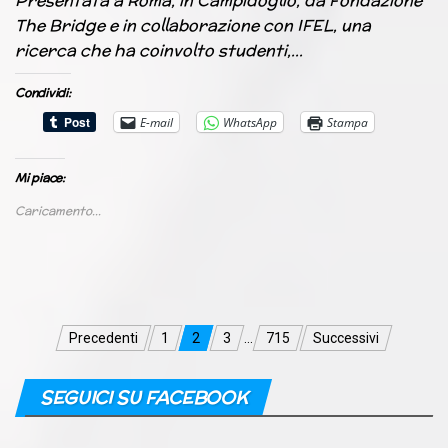
Presentata a Roma, in Campidoglio, da Fondazione
The Bridge e in collaborazione con IFEL, una
ricerca che ha coinvolto studenti,…
Condividi:
E-mail
WhatsApp
Stampa
Mi piace:
Caricamento...
Navigazione
Precedenti
1
2
3
…
715
Successivi
articoli
SEGUICI SU FACEBOOK