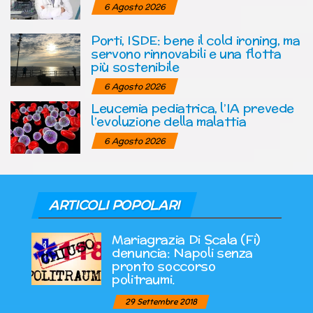
6 Agosto 2026
Porti, ISDE: bene il cold ironing, ma
servono rinnovabili e una flotta
più sostenibile
6 Agosto 2026
Leucemia pediatrica, l’IA prevede
l’evoluzione della malattia
6 Agosto 2026
ARTICOLI POPOLARI
Mariagrazia Di Scala (Fi)
denuncia: Napoli senza
pronto soccorso
politraumi.
29 Settembre 2018