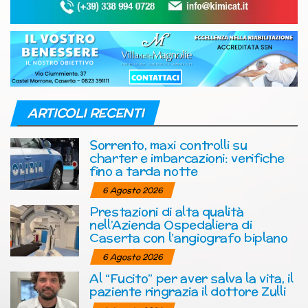
ARTICOLI RECENTI
Sorrento, maxi controlli su
charter e imbarcazioni: verifiche
fino a tarda notte
6 Agosto 2026
Prestazioni di alta qualità
nell’Azienda Ospedaliera di
Caserta con l’angiografo biplano
6 Agosto 2026
Al “Fucito” per aver salva la vita, il
paziente ringrazia il dottore Zulli