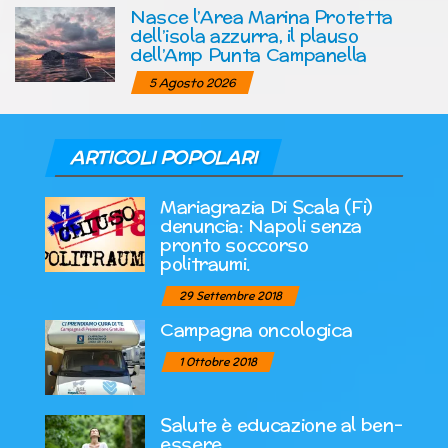
Nasce l’Area Marina Protetta
dell’isola azzurra, il plauso
dell’Amp Punta Campanella
5 Agosto 2026
ARTICOLI POPOLARI
Mariagrazia Di Scala (Fi)
denuncia: Napoli senza
pronto soccorso
politraumi.
29 Settembre 2018
Campagna oncologica
1 Ottobre 2018
Salute è educazione al ben-
essere.