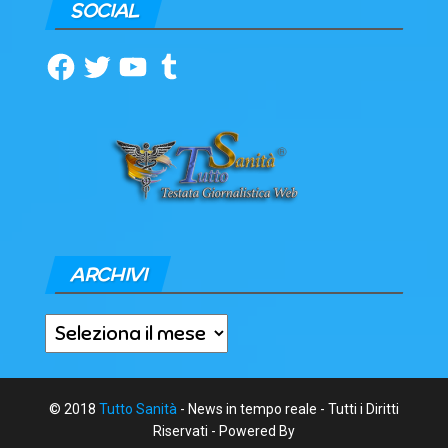
SOCIAL
Facebook
Twitter
YouTube
Tumblr
ARCHIVI
Archivi
© 2018
Tutto Sanità
- News in tempo reale - Tutti i Diritti
Riservati - Powered By