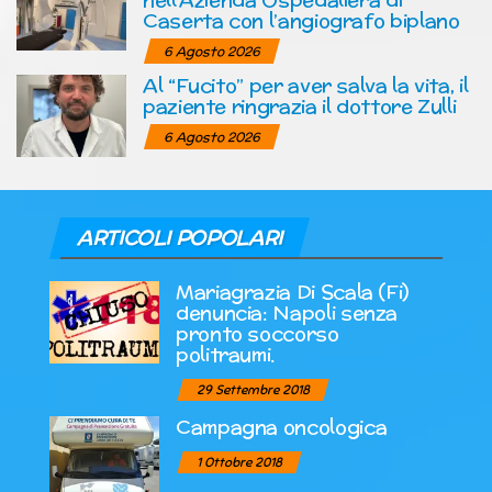
Caserta con l’angiografo biplano
6 Agosto 2026
Al “Fucito” per aver salva la vita, il
paziente ringrazia il dottore Zulli
6 Agosto 2026
ARTICOLI POPOLARI
Mariagrazia Di Scala (Fi)
denuncia: Napoli senza
pronto soccorso
politraumi.
29 Settembre 2018
Campagna oncologica
1 Ottobre 2018