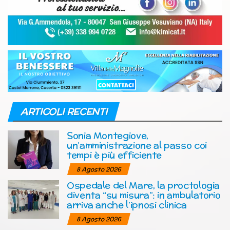
ARTICOLI RECENTI
Sonia Montegiove,
un’amministrazione al passo coi
tempi è più efficiente
8 Agosto 2026
Ospedale del Mare, la proctologia
diventa “su misura”: in ambulatorio
arriva anche l’ipnosi clinica
8 Agosto 2026