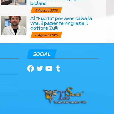
biplano
6 Agosto 2026
Al “Fucito” per aver salva la
vita, il paziente ringrazia il
dottore Zulli
6 Agosto 2026
SOCIAL
Facebook
Twitter
YouTube
Tumblr