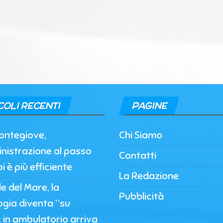
COLI RECENTI
PAGINE
ontegiove,
Chi Siamo
nistrazione al passo
Contatti
i è più efficiente
La Redazione
 del Mare, la
Pubblicità
ogia diventa “su
 in ambulatorio arriva