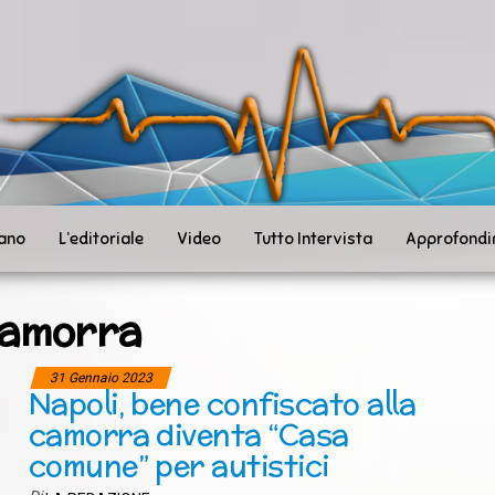
ità
toSanità
ws
mpo
le
iano
L’editoriale
Video
Tutto Intervista
Approfondi
amorra
31 Gennaio 2023
Napoli, bene confiscato alla
camorra diventa “Casa
comune” per autistici