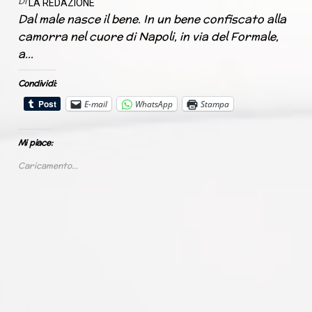
Di
LA REDAZIONE
Dal male nasce il bene. In un bene confiscato alla
camorra nel cuore di Napoli, in via del Formale,
a…
Condividi:
E-mail
WhatsApp
Stampa
Mi piace:
Caricamento...