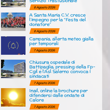
Servizio Trasfusionale
8 Agosto 2026
A Santa Maria C.V. cresce
l’impegno per la “Festa del
donatore”
8 Agosto 2026
Campania, allerta meteo gialla
per temporali
7 Agosto 2026
Chiusura ospedale di
Battipaglia, pressing della Fp-
Cgil e l’Asl Salerno convoca I
sindacati
7 Agosto 2026
Inail, online la brochure per
difendersi dalle ondate di
Calore
7 Agosto 2026