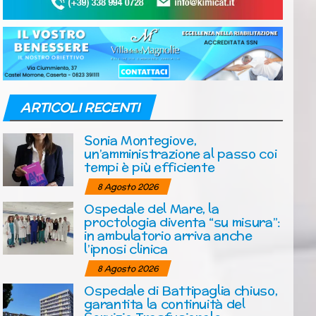
ARTICOLI RECENTI
Sonia Montegiove,
un’amministrazione al passo coi
tempi è più efficiente
8 Agosto 2026
Ospedale del Mare, la
proctologia diventa “su misura”:
in ambulatorio arriva anche
l’ipnosi clinica
8 Agosto 2026
Ospedale di Battipaglia chiuso,
garantita la continuità del