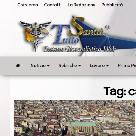
Vai
Chi siamo
Contatti
La Redazione
Pubblicità
al
contenuto
San
Tut
ne
in
te
rea
Notizie
Rubriche
Lavoro
Primo P
Tag:
c