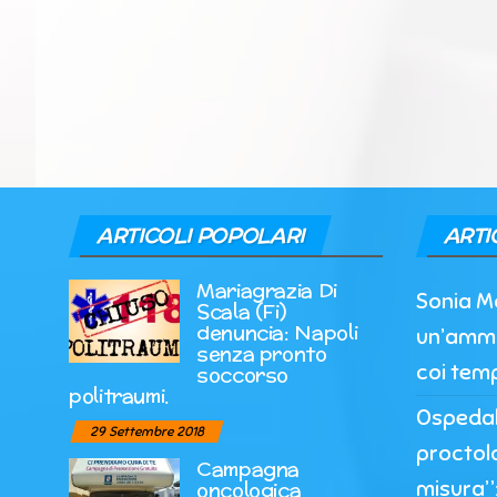
ARTICOLI POPOLARI
ARTI
Mariagrazia Di
Sonia M
Scala (Fi)
denuncia: Napoli
un’ammi
senza pronto
coi temp
soccorso
politraumi.
Ospedale
29 Settembre 2018
proctol
Campagna
misura”:
oncologica