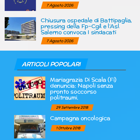
7 Agosto 2026
Chiusura ospedale di Battipaglia,
pressing della Fp-Cgil e l’Asl
Salerno convoca I sindacati
7 Agosto 2026
ARTICOLI POPOLARI
Mariagrazia Di Scala (Fi)
denuncia: Napoli senza
pronto soccorso
politraumi.
29 Settembre 2018
Campagna oncologica
1 Ottobre 2018