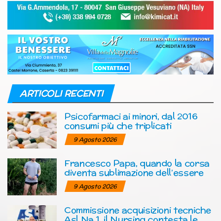
ARTICOLI RECENTI
Psicofarmaci ai minori, dal 2016
consumi più che triplicati
9 Agosto 2026
Francesco Papa, quando la corsa
diventa sublimazione dell’essere
9 Agosto 2026
Commissione acquisizioni tecniche
Asl Na 1, il Nursing contesta le