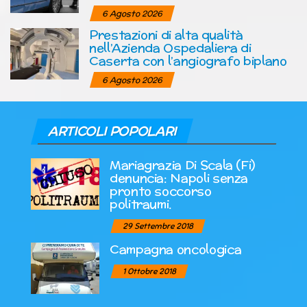
6 Agosto 2026
Prestazioni di alta qualità
nell’Azienda Ospedaliera di
Caserta con l’angiografo biplano
6 Agosto 2026
ARTICOLI POPOLARI
Mariagrazia Di Scala (Fi)
denuncia: Napoli senza
pronto soccorso
politraumi.
29 Settembre 2018
Campagna oncologica
1 Ottobre 2018