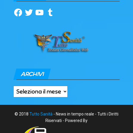
Facebook
Twitter
YouTube
Tumblr
ARCHIVI
Archivi
© 2018
Tutto Sanità
- News in tempo reale - Tutti i Diritti
Riservati - Powered By