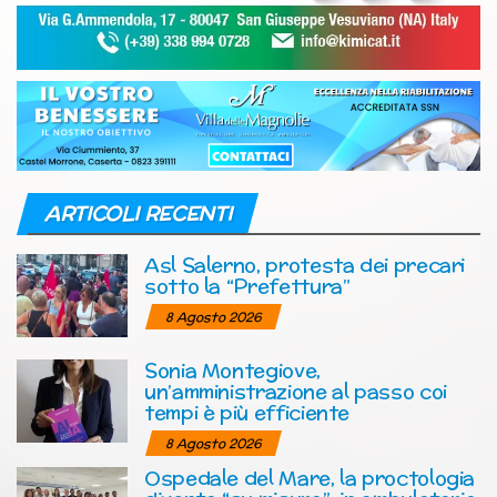
ARTICOLI RECENTI
Asl Salerno, protesta dei precari
sotto la “Prefettura”
8 Agosto 2026
Sonia Montegiove,
un’amministrazione al passo coi
tempi è più efficiente
8 Agosto 2026
Ospedale del Mare, la proctologia