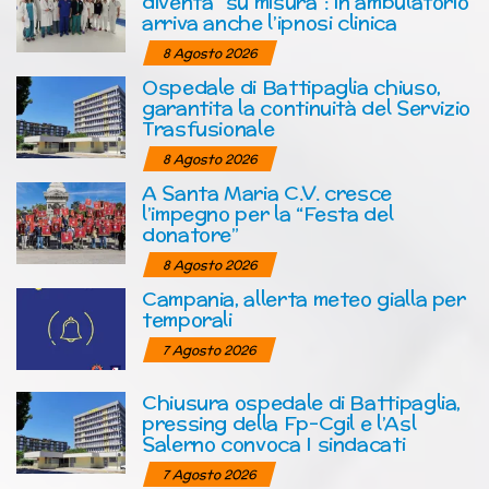
diventa “su misura”: in ambulatorio
arriva anche l’ipnosi clinica
8 Agosto 2026
Ospedale di Battipaglia chiuso,
garantita la continuità del Servizio
Trasfusionale
8 Agosto 2026
A Santa Maria C.V. cresce
l’impegno per la “Festa del
donatore”
8 Agosto 2026
Campania, allerta meteo gialla per
temporali
7 Agosto 2026
Chiusura ospedale di Battipaglia,
pressing della Fp-Cgil e l’Asl
Salerno convoca I sindacati
7 Agosto 2026