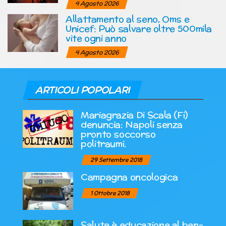
4 Agosto 2026
Allattamento al seno, Oms e
Unicef: Può salvare oltre 500mila
vite ogni anno
4 Agosto 2026
ARTICOLI POPOLARI
Mariagrazia Di Scala (Fi)
denuncia: Napoli senza
pronto soccorso
politraumi.
29 Settembre 2018
Campagna oncologica
1 Ottobre 2018
Salute è educazione al ben-