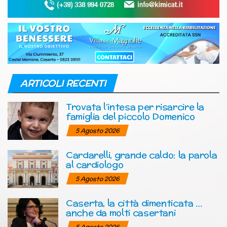
ARTICOLI RECENTI
Trovata l’intesa per risarcire la
famiglia del piccolo Domenico
5 Agosto 2026
Cardarelli, grande caldo: la parola
al cardiologo
5 Agosto 2026
Caserta, la città dimenticata …
anche da molti casertani
5 Agosto 2026