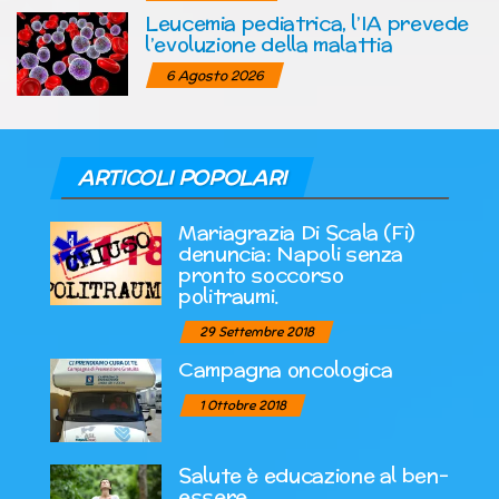
Leucemia pediatrica, l’IA prevede
l’evoluzione della malattia
6 Agosto 2026
ARTICOLI POPOLARI
Mariagrazia Di Scala (Fi)
denuncia: Napoli senza
pronto soccorso
politraumi.
29 Settembre 2018
Campagna oncologica
1 Ottobre 2018
Salute è educazione al ben-
essere.