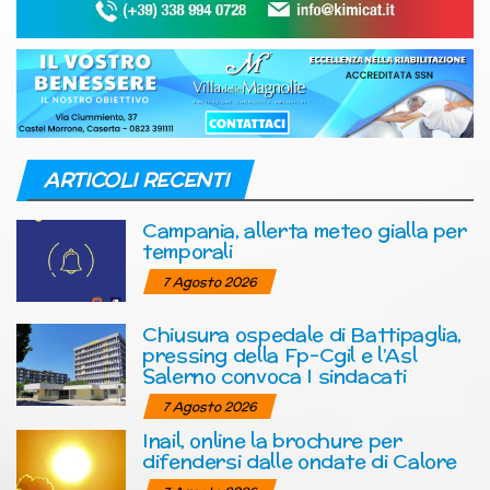
ARTICOLI RECENTI
Campania, allerta meteo gialla per
temporali
7 Agosto 2026
Chiusura ospedale di Battipaglia,
pressing della Fp-Cgil e l’Asl
Salerno convoca I sindacati
7 Agosto 2026
Inail, online la brochure per
difendersi dalle ondate di Calore