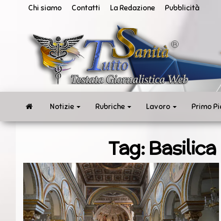
Vai
Chi siamo
Contatti
La Redazione
Pubblicità
al
contenuto
San
Tut
ne
in
te
rea
Notizie
Rubriche
Lavoro
Primo P
Tag:
Basilica