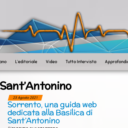
ità
toSanità
ws
mpo
le
iano
L’editoriale
Video
Tutto Intervista
Approfondi
 Sant’Antonino
23 Agosto 2021
Sorrento, una guida web
dedicata alla Basilica di
Sant’Antonino