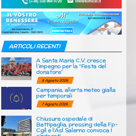
ARTICOLI RECENTI
A Santa Maria C.V. cresce
l’impegno per la “Festa del
donatore”
8 Agosto 2026
Campania, allerta meteo gialla
per temporali
7 Agosto 2026
Chiusura ospedale di
Battipaglia, pressing della Fp-
Cgil e l’Asl Salerno convoca I
sindacati