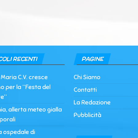
COLI RECENTI
PAGINE
Maria C.V. cresce
Chi Siamo
o per la “Festa del
Contatti
re”
La Redazione
, allerta meteo gialla
Pubblicità
porali
a ospedale di