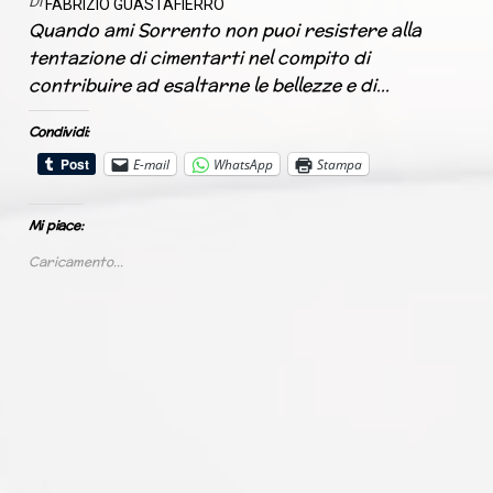
Di
FABRIZIO GUASTAFIERRO
Quando ami Sorrento non puoi resistere alla
tentazione di cimentarti nel compito di
contribuire ad esaltarne le bellezze e di…
Condividi:
E-mail
WhatsApp
Stampa
Mi piace:
Caricamento...