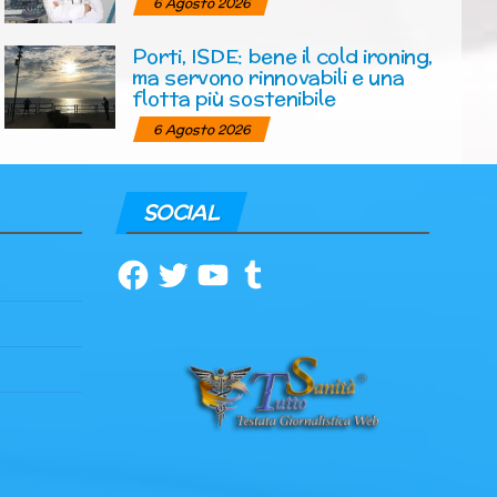
6 Agosto 2026
Porti, ISDE: bene il cold ironing,
ma servono rinnovabili e una
flotta più sostenibile
6 Agosto 2026
SOCIAL
Facebook
Twitter
YouTube
Tumblr