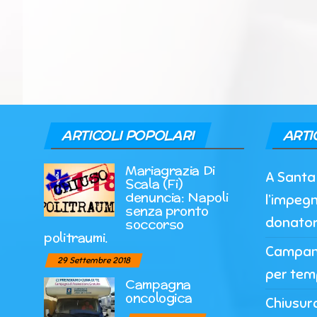
ARTICOLI POPOLARI
ARTI
Mariagrazia Di
A Santa 
Scala (Fi)
denuncia: Napoli
l’impegn
senza pronto
donato
soccorso
politraumi.
Campania
29 Settembre 2018
per tem
Campagna
oncologica
Chiusur