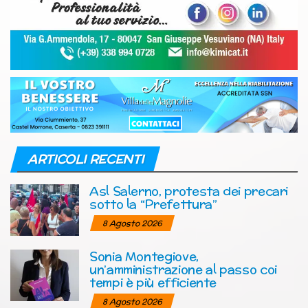
ARTICOLI RECENTI
Asl Salerno, protesta dei precari
sotto la “Prefettura”
8 Agosto 2026
Sonia Montegiove,
un’amministrazione al passo coi
tempi è più efficiente
8 Agosto 2026