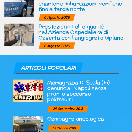
charter e imbarcazioni: verifiche
fino a tarda notte
6 Agosto 2026
Prestazioni di alta qualità
nell’Azienda Ospedaliera di
Caserta con l’angiografo biplano
6 Agosto 2026
ARTICOLI POPOLARI
Mariagrazia Di Scala (Fi)
denuncia: Napoli senza
pronto soccorso
politraumi.
29 Settembre 2018
Campagna oncologica
1 Ottobre 2018