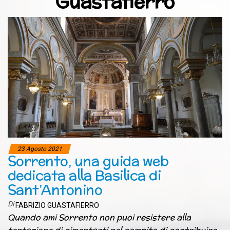
Guastafierro
23 Agosto 2021
Sorrento, una guida web
dedicata alla Basilica di
Sant’Antonino
Di
FABRIZIO GUASTAFIERRO
Quando ami Sorrento non puoi resistere alla