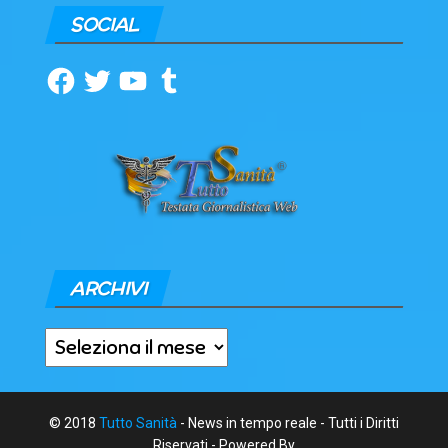
SOCIAL
Facebook
Twitter
YouTube
Tumblr
ARCHIVI
Archivi
© 2018
Tutto Sanità
- News in tempo reale - Tutti i Diritti
Riservati - Powered By