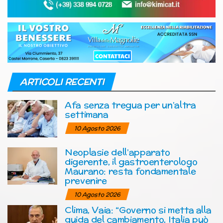
ARTICOLI RECENTI
Afa senza tregua per un’altra
settimana
10 Agosto 2026
Neoplasie dell’apparato
digerente, il gastroenterologo
Maurano: resta fondamentale
prevenire
10 Agosto 2026
Clima, Vaia: “Governo si metta alla
guida del cambiamento, Italia può