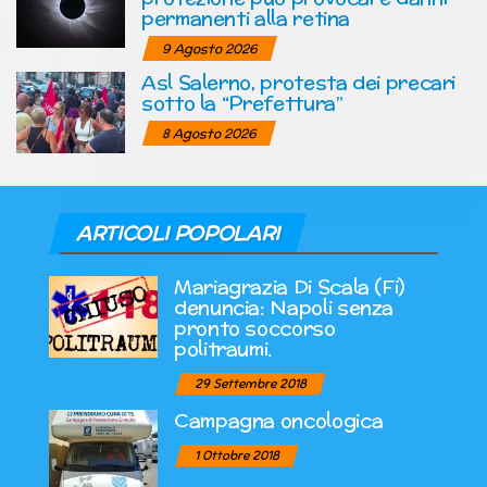
permanenti alla retina
9 Agosto 2026
Asl Salerno, protesta dei precari
sotto la “Prefettura”
8 Agosto 2026
ARTICOLI POPOLARI
Mariagrazia Di Scala (Fi)
denuncia: Napoli senza
pronto soccorso
politraumi.
29 Settembre 2018
Campagna oncologica
1 Ottobre 2018