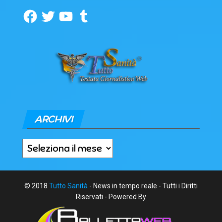
Facebook
Twitter
YouTube
Tumblr
ARCHIVI
Archivi
© 2018
Tutto Sanità
- News in tempo reale - Tutti i Diritti
Riservati - Powered By