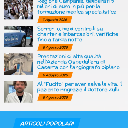
Regione Campania, deliberati 5
milioni di euro in più per la
formazione medica specialistica
7 Agosto 2026
Sorrento, maxi controlli su
charter e imbarcazioni: verifiche
fino a tarda notte
6 Agosto 2026
Prestazioni di alta qualità
nell’Azienda Ospedaliera di
Caserta con l’angiografo biplano
6 Agosto 2026
Al “Fucito” per aver salva la vita, il
paziente ringrazia il dottore Zulli
6 Agosto 2026
ARTICOLI POPOLARI