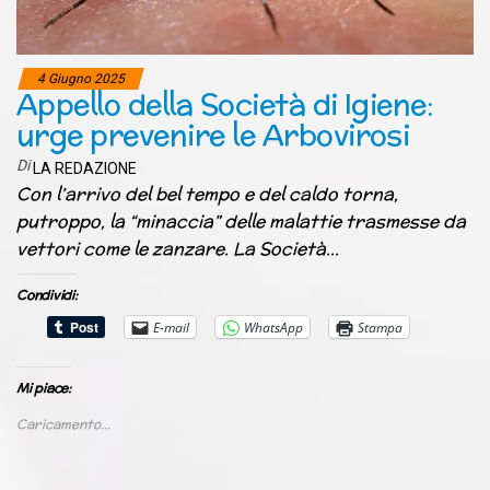
4 Giugno 2025
Appello della Società di Igiene:
urge prevenire le Arbovirosi
Di
LA REDAZIONE
Con l’arrivo del bel tempo e del caldo torna,
putroppo, la “minaccia” delle malattie trasmesse da
vettori come le zanzare. La Società…
Condividi:
E-mail
WhatsApp
Stampa
Mi piace:
Caricamento...