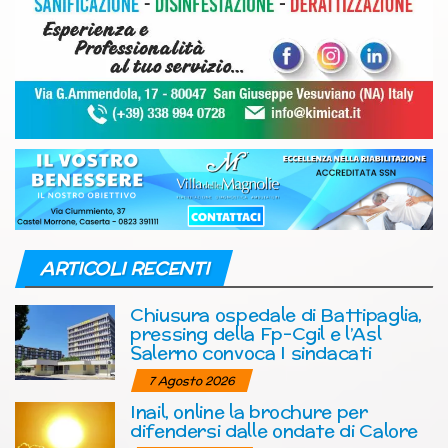
ARTICOLI RECENTI
Chiusura ospedale di Battipaglia,
pressing della Fp-Cgil e l’Asl
Salerno convoca I sindacati
7 Agosto 2026
Inail, online la brochure per
difendersi dalle ondate di Calore