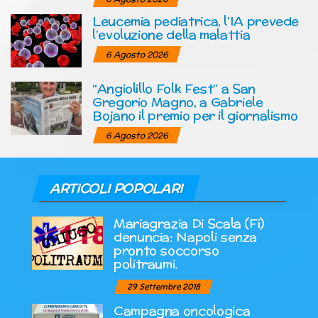
Leucemia pediatrica, l’IA prevede
l’evoluzione della malattia
6 Agosto 2026
“Angiolillo Folk Fest” a San
Gregorio Magno, a Gabriele
Bojano il premio per il giornalismo
6 Agosto 2026
ARTICOLI POPOLARI
Mariagrazia Di Scala (Fi)
denuncia: Napoli senza
pronto soccorso
politraumi.
29 Settembre 2018
Campagna oncologica