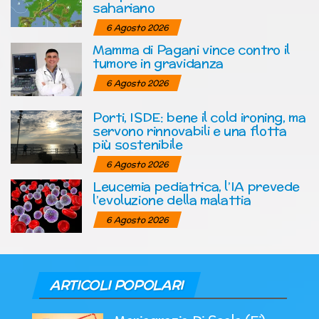
sahariano
6 Agosto 2026
Mamma di Pagani vince contro il
tumore in gravidanza
6 Agosto 2026
Porti, ISDE: bene il cold ironing, ma
servono rinnovabili e una flotta
più sostenibile
6 Agosto 2026
Leucemia pediatrica, l’IA prevede
l’evoluzione della malattia
6 Agosto 2026
ARTICOLI POPOLARI