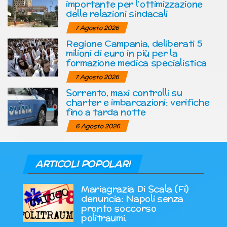
importante per l’ottimizzazione
delle relazioni sindacali
7 Agosto 2026
Regione Campania, deliberati 5
milioni di euro in più per la
formazione medica specialistica
7 Agosto 2026
Sorrento, maxi controlli su
charter e imbarcazioni: verifiche
fino a tarda notte
6 Agosto 2026
ARTICOLI POPOLARI
Mariagrazia Di Scala (Fi)
denuncia: Napoli senza
pronto soccorso
politraumi.