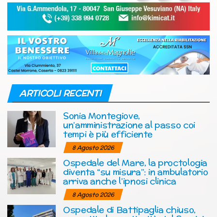
ARTICOLI RECENTI
Sonia Montegiove,
un’amministrazione al passo coi
tempi è più efficiente
8 Agosto 2026
Ospedale del Mare, la proctologia
diventa “su misura”: in ambulatorio
arriva anche l’ipnosi clinica
8 Agosto 2026
Ospedale di Battipaglia chiuso,