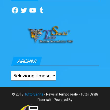
Facebook
Twitter
YouTube
Tumblr
ARCHIVI
Archivi
© 2018
Tutto Sanità
- News in tempo reale - Tutti i Diritti
Riservati - Powered By