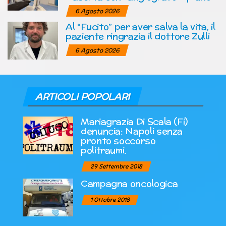
6 Agosto 2026
Al “Fucito” per aver salva la vita, il
paziente ringrazia il dottore Zulli
6 Agosto 2026
ARTICOLI POPOLARI
Mariagrazia Di Scala (Fi)
denuncia: Napoli senza
pronto soccorso
politraumi.
29 Settembre 2018
Campagna oncologica
1 Ottobre 2018