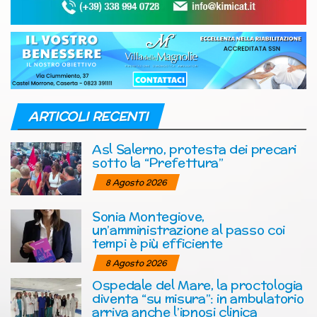
ARTICOLI RECENTI
Asl Salerno, protesta dei precari
sotto la “Prefettura”
8 Agosto 2026
Sonia Montegiove,
un’amministrazione al passo coi
tempi è più efficiente
8 Agosto 2026
Ospedale del Mare, la proctologia
diventa “su misura”: in ambulatorio
arriva anche l’ipnosi clinica