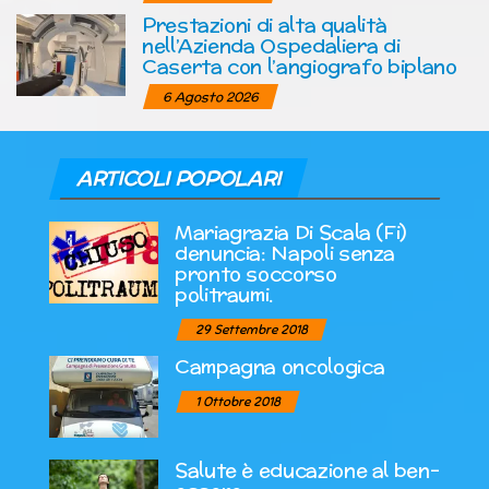
Prestazioni di alta qualità
nell’Azienda Ospedaliera di
Caserta con l’angiografo biplano
6 Agosto 2026
ARTICOLI POPOLARI
Mariagrazia Di Scala (Fi)
denuncia: Napoli senza
pronto soccorso
politraumi.
29 Settembre 2018
Campagna oncologica
1 Ottobre 2018
Salute è educazione al ben-