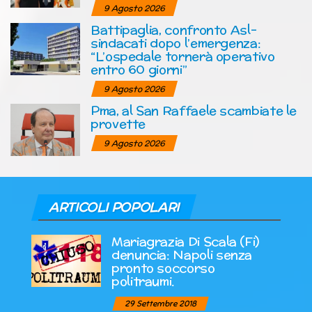
9 Agosto 2026
Battipaglia, confronto Asl-
sindacati dopo l’emergenza:
“L’ospedale tornerà operativo
entro 60 giorni”
9 Agosto 2026
Pma, al San Raffaele scambiate le
provette
9 Agosto 2026
ARTICOLI POPOLARI
Mariagrazia Di Scala (Fi)
denuncia: Napoli senza
pronto soccorso
politraumi.
29 Settembre 2018