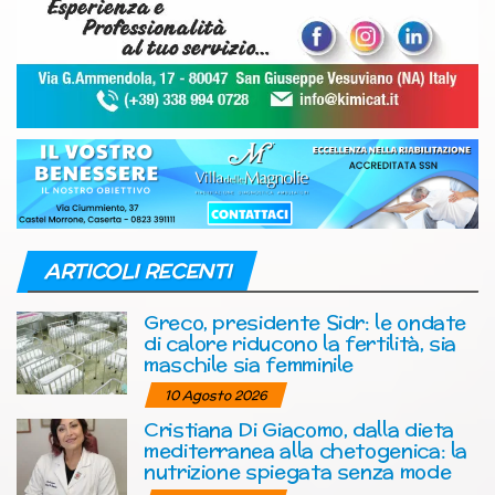
ARTICOLI RECENTI
Greco, presidente Sidr: le ondate
di calore riducono la fertilità, sia
maschile sia femminile
10 Agosto 2026
Cristiana Di Giacomo, dalla dieta
mediterranea alla chetogenica: la
nutrizione spiegata senza mode