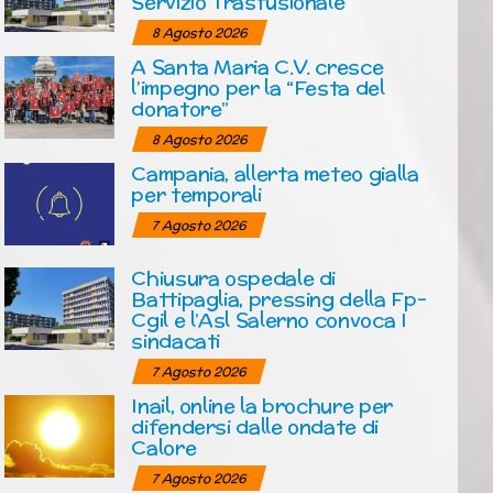
Servizio Trasfusionale
8 Agosto 2026
A Santa Maria C.V. cresce
l’impegno per la “Festa del
donatore”
8 Agosto 2026
Campania, allerta meteo gialla
per temporali
7 Agosto 2026
Chiusura ospedale di
Battipaglia, pressing della Fp-
Cgil e l’Asl Salerno convoca I
sindacati
7 Agosto 2026
Inail, online la brochure per
difendersi dalle ondate di
Calore
7 Agosto 2026