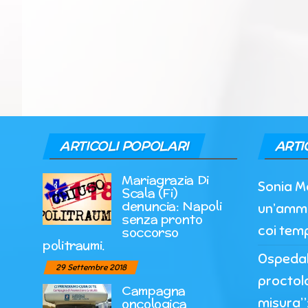
ARTICOLI POPOLARI
ARTI
Mariagrazia Di
Sonia M
Scala (Fi)
denuncia: Napoli
un’ammi
senza pronto
coi temp
soccorso
politraumi.
Ospedale
29 Settembre 2018
proctol
Campagna
misura”:
oncologica