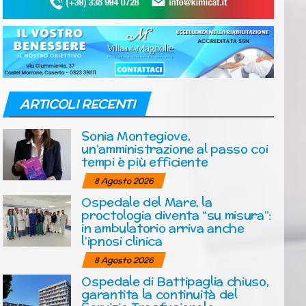
ARTICOLI RECENTI
Sonia Montegiove,
un’amministrazione al passo coi
tempi è più efficiente
8 Agosto 2026
Ospedale del Mare, la
proctologia diventa “su misura”:
in ambulatorio arriva anche
l’ipnosi clinica
8 Agosto 2026
Ospedale di Battipaglia chiuso,
garantita la continuità del