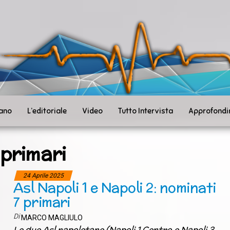
ità
toSanità
ws
mpo
le
iano
L’editoriale
Video
Tutto Intervista
Approfondi
 primari
24 Aprile 2025
Asl Napoli 1 e Napoli 2: nominati
7 primari
Di
MARCO MAGLIULO
Le due Asl napoletane (Napoli 1 Centro e Napoli 3