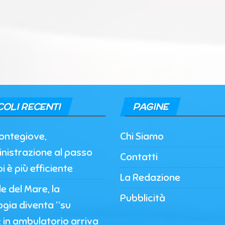
COLI RECENTI
PAGINE
ontegiove,
Chi Siamo
nistrazione al passo
Contatti
i è più efficiente
La Redazione
 del Mare, la
Pubblicità
ogia diventa “su
 in ambulatorio arriva