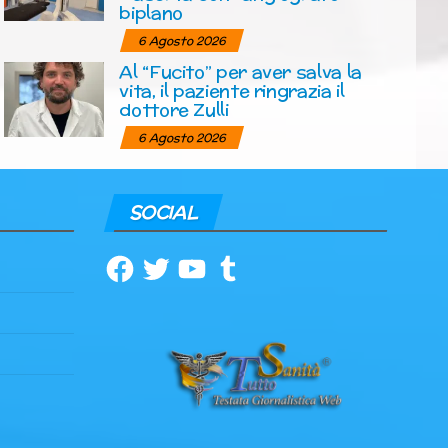
biplano
6 Agosto 2026
Al “Fucito” per aver salva la
vita, il paziente ringrazia il
dottore Zulli
6 Agosto 2026
SOCIAL
Facebook
Twitter
YouTube
Tumblr