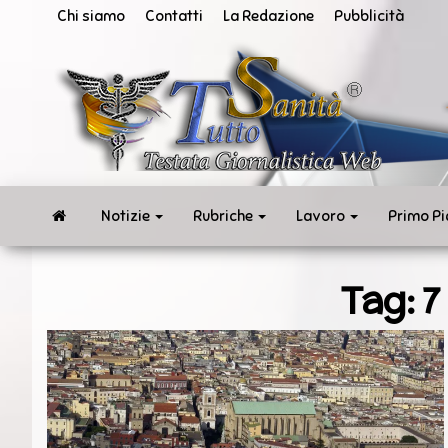
Vai
Chi siamo
Contatti
La Redazione
Pubblicità
al
contenuto
San
Tut
ne
in
te
rea
Notizie
Rubriche
Lavoro
Primo P
Tag:
7