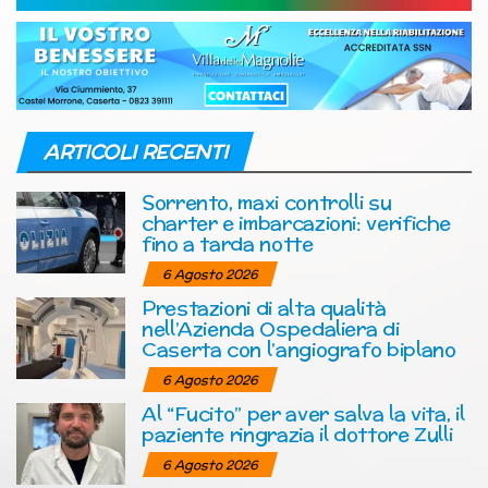
ARTICOLI RECENTI
Sorrento, maxi controlli su
charter e imbarcazioni: verifiche
fino a tarda notte
6 Agosto 2026
Prestazioni di alta qualità
nell’Azienda Ospedaliera di
Caserta con l’angiografo biplano
6 Agosto 2026
Al “Fucito” per aver salva la vita, il
paziente ringrazia il dottore Zulli
6 Agosto 2026