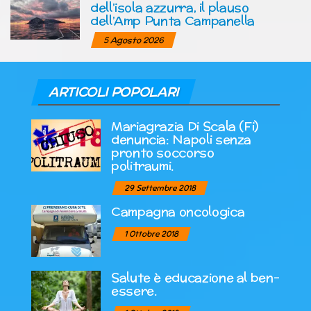
dell’isola azzurra, il plauso
dell’Amp Punta Campanella
5 Agosto 2026
ARTICOLI POPOLARI
Mariagrazia Di Scala (Fi)
denuncia: Napoli senza
pronto soccorso
politraumi.
29 Settembre 2018
Campagna oncologica
1 Ottobre 2018
Salute è educazione al ben-
essere.