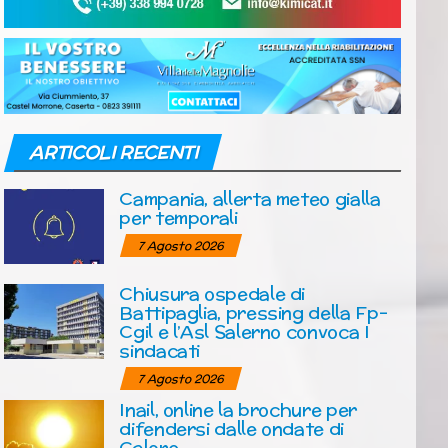
ARTICOLI RECENTI
Campania, allerta meteo gialla
per temporali
7 Agosto 2026
Chiusura ospedale di
Battipaglia, pressing della Fp-
Cgil e l’Asl Salerno convoca I
sindacati
7 Agosto 2026
Inail, online la brochure per
difendersi dalle ondate di
Calore