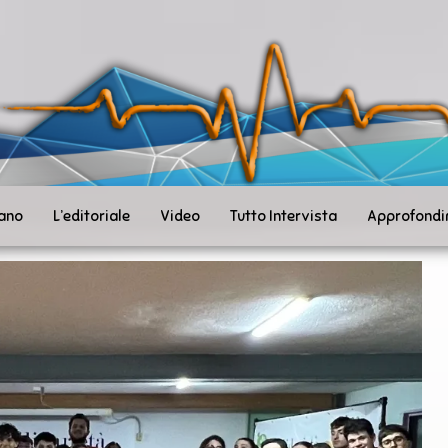
ità
toSanità
ws
mpo
le
iano
L’editoriale
Video
Tutto Intervista
Approfondi