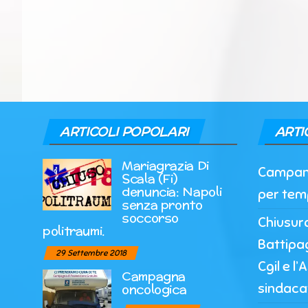
ARTICOLI POPOLARI
ARTI
Mariagrazia Di
Campania
Scala (Fi)
denuncia: Napoli
per tem
senza pronto
soccorso
Chiusur
politraumi.
Battipag
29 Settembre 2018
Cgil e l
Campagna
sindaca
oncologica