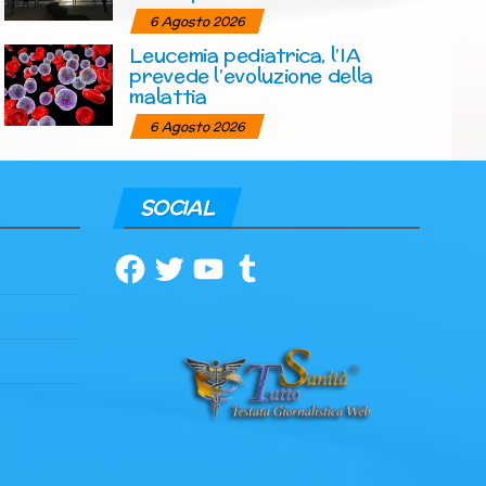
6 Agosto 2026
Leucemia pediatrica, l’IA
prevede l’evoluzione della
malattia
6 Agosto 2026
SOCIAL
Facebook
Twitter
YouTube
Tumblr