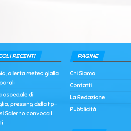
COLI RECENTI
PAGINE
, allerta meteo gialla
Chi Siamo
porali
Contatti
a ospedale di
La Redazione
lia, pressing della Fp-
Pubblicità
’Asl Salerno convoca I
ti