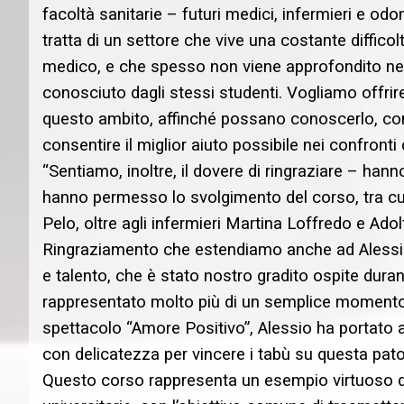
facoltà sanitarie – futuri medici, infermieri e odo
tratta di un settore che vive una costante difficol
medico, e che spesso non viene approfondito nei p
conosciuto dagli stessi studenti. Vogliamo offrire
questo ambito, affinché possano conoscerlo, c
consentire il miglior aiuto possibile nei confronti
“Sentiamo, inoltre, il dovere di ringraziare – h
hanno permesso lo svolgimento del corso, tra cui
Pelo, oltre agli infermieri Martina Loffredo e Adol
Ringraziamento che estendiamo anche ad Alessio
e talento, che è stato nostro gradito ospite dura
rappresentato molto più di un semplice momento 
spettacolo “Amore Positivo”, Alessio ha portato a
con delicatezza per vincere i tabù su questa pato
Questo corso rappresenta un esempio virtuoso di