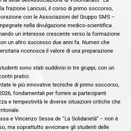
 la sede dell’Associazione di Volontariato “La
alla frazione Lancusi, il corso di primo soccorso,
llaborazione con le Associazioni del Gruppo SMS –
mpegnate nella divulgazione medico‑scientifica.
nfermando un interesse crescente verso la formazione
 con un altro successo due anni fa. Numeri che
rsitaria riconosca il valore di una preparazione
tudenti sono stati suddivisi in tre gruppi, con un
ontri pratici.
ntate le più innovative tecniche di primo soccorso,
026, fondamentali per fornire ai partecipanti
a e tempestività le diverse situazioni critiche che
itoriale.
essa e Vincenzo Sessa de “La Solidarietà” – non è
o, ma soprattutto avvicinare gli studenti delle