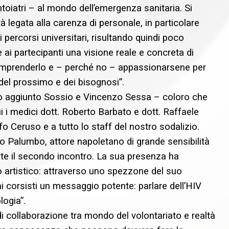
ntoiatri – al mondo dell’emergenza sanitaria. Si
tà legata alla carenza di personale, in particolare
ercorsi universitari, risultando quindi poco
 ai partecipanti una visione reale e concreta di
omprenderlo e – perché no – appassionarsene per
 del prossimo e dei bisognosi”.
anno aggiunto Sossio e Vincenzo Sessa – coloro che
 i medici dott. Roberto Barbato e dott. Raffaele
fo Ceruso e a tutto lo staff del nostro sodalizio.
 Palumbo, attore napoletano di grande sensibilità
nte il secondo incontro. La sua presenza ha
artistico: attraverso uno spezzone del suo
i corsisti un messaggio potente: parlare dell’HIV
logia”.
 collaborazione tra mondo del volontariato e realtà