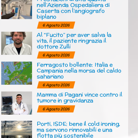
nell’Azienda Ospedaliera di
Caserta con l’angiografo
biplano
6 Agosto 2026
Al “Fucito” per aver salva la
vita, il paziente ringrazia il
dottore Zulli
6 Agosto 2026
Ferragosto bollente: Italia e
Campania nella morsa del caldo
sahariano
6 Agosto 2026
Mamma di Pagani vince contro il
tumore in gravidanza
6 Agosto 2026
Porti, ISDE: bene il cold ironing,
ma servono rinnovabili e una
flotta più sostenibile