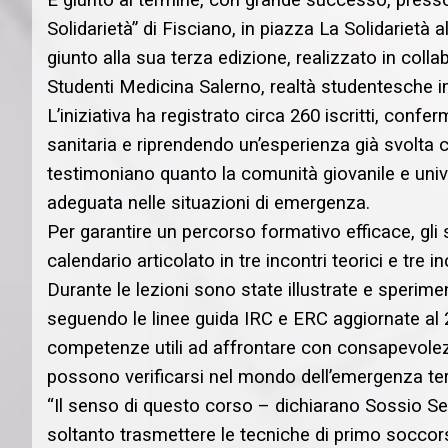
È giunto al termine, con grande successo, presso
Solidarietà” di Fisciano, in piazza La Solidarietà 
giunto alla sua terza edizione, realizzato in co
Studenti Medicina Salerno, realtà studentesche i
L’iniziativa ha registrato circa 260 iscritti, co
sanitaria e riprendendo un’esperienza già svolta
testimoniano quanto la comunità giovanile e unive
adeguata nelle situazioni di emergenza.
Per garantire un percorso formativo efficace, gli s
calendario articolato in tre incontri teorici e tre inc
Durante le lezioni sono state illustrate e sperime
seguendo le linee guida IRC e ERC aggiornate al 2
competenze utili ad affrontare con consapevolezz
possono verificarsi nel mondo dell’emergenza terr
“Il senso di questo corso – dichiarano Sossio S
soltanto trasmettere le tecniche di primo soccors