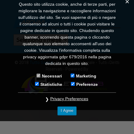
Questo sito utilizza cookie, anche di terze parti, per
migliorare la navigazione e raccogliere informazioni
sull'utilizzo del sito. Se vuoi saperne di più o negare
ARCHIVI
il consenso ad alcuni o tutti i cookie puoi visitare le
pagine dedicate in questo sito. Chiudendo questo
banner, scorrendo questa pagina o cliccando
Archivi
qualunque suo elemento acconsenti all'uso dei
cookie. Visualizza l'informativa completa sulla
privacy aggiornata gdpr 679/2016 nella pagina
© 2018
Tutto Sanità
- News in tempo reale - Tutti i Diritti
dedicata in questo sito.
Riservati - Powered By
Necessari
Marketing
Statistiche
Preferenze
Privacy Preferences
I Agree