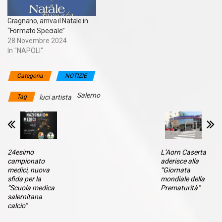
Gragnano, arriva il Natale in
“Formato Speciale”
28 Novembre 2024
In "NAPOLI"
Categoria
NOTIZIE
Salerno
Tag
luci artista
24esimo
L’Aorn Caserta
campionato
aderisce alla
medici, nuova
“Giornata
sfida per la
mondiale della
“Scuola medica
Prematurità”
salernitana
calcio”