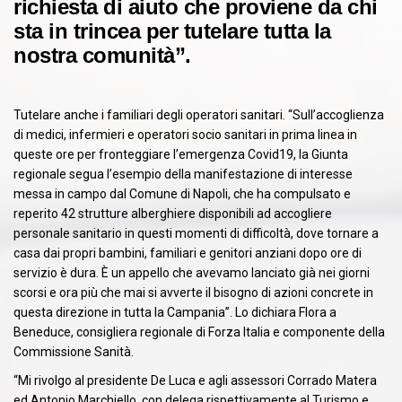
richiesta di aiuto che proviene da chi
sta in trincea per tutelare tutta la
nostra comunità”.
Tutelare anche i familiari degli operatori sanitari. “Sull’accoglienza
di medici, infermieri e operatori socio sanitari in prima linea in
queste ore per fronteggiare l’emergenza Covid19, la Giunta
regionale segua l’esempio della manifestazione di interesse
messa in campo dal Comune di Napoli, che ha compulsato e
reperito 42 strutture alberghiere disponibili ad accogliere
personale sanitario in questi momenti di difficoltà, dove tornare a
casa dai propri bambini, familiari e genitori anziani dopo ore di
servizio è dura. È un appello che avevamo lanciato già nei giorni
scorsi e ora più che mai si avverte il bisogno di azioni concrete in
questa direzione in tutta la Campania”. Lo dichiara Flora a
Beneduce, consigliera regionale di Forza Italia e componente della
Commissione Sanità.
“Mi rivolgo al presidente De Luca e agli assessori Corrado Matera
ed Antonio Marchiello, con delega rispettivamente al Turismo e