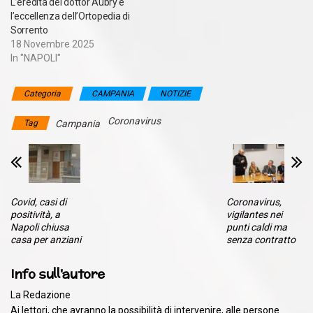
L’eredità del dottor Aubry e
l’eccellenza dell’Ortopedia di
Sorrento
18 Novembre 2025
In "NAPOLI"
Categoria
CAMPANIA
NOTIZIE
Coronavirus
Tag
Campania
Covid, casi di
Coronavirus,
positività, a
vigilantes nei
Napoli chiusa
punti caldi ma
casa per anziani
senza contratto
Info sull'autore
La Redazione
Ai lettori, che avranno la possibilità di intervenire, alle persone