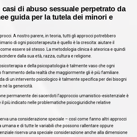
ei casi di abuso sessuale perpetrato da
nee guida per la tutela dei minori e
rocci. A nostro parere, in teoria, tutti gli approcci potrebbero
rimario di ogni psicoterapeuta è quello è la crescita: aiutare il
 come essere sé stesso. La metodologia clinica è ateorica e quindi
ndere dalla sua età, razza, cultura e religione.
la psicoterapia e della psicopatologia è talmente vaso che ogni
o frammento della realtà che maggiormente gli è più familiare.
a di un intervento psicologico è talmente specifica per dei bisogni
 né la genericità.
ione permanente dei sacerdoti l’approccio umanistico-esistenziale è
il più indicato nelle problematiche psicogiuridiche relative
serva una considerazione speciale – così come fanno altri approcci
ta umana e di tutte le variabili che possono rallentare oppure
stenziale riserva una speciale considerazione anche alla dimensione