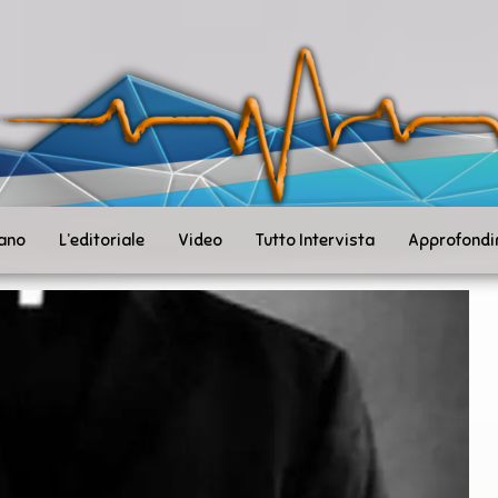
ità
toSanità
ws
mpo
le
iano
L’editoriale
Video
Tutto Intervista
Approfondi