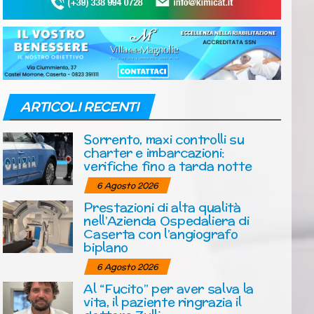
ARTICOLI RECENTI
Sorrento, maxi controlli su
charter e imbarcazioni:
verifiche fino a tarda notte
6 Agosto 2026
Prestazioni di alta qualità
nell’Azienda Ospedaliera di
Caserta con l’angiografo
biplano
6 Agosto 2026
Al “Fucito” per aver salva la
vita, il paziente ringrazia il