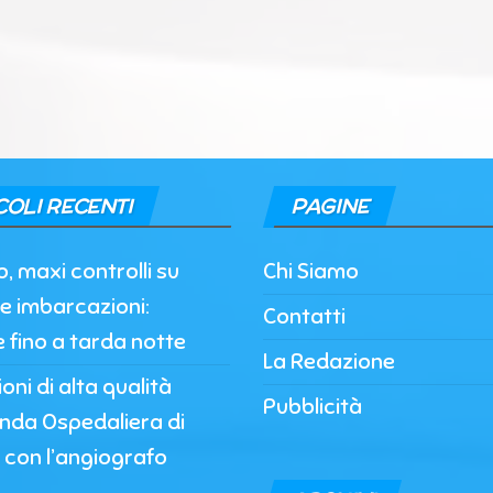
COLI RECENTI
PAGINE
, maxi controlli su
Chi Siamo
e imbarcazioni:
Contatti
e fino a tarda notte
La Redazione
oni di alta qualità
Pubblicità
enda Ospedaliera di
 con l’angiografo