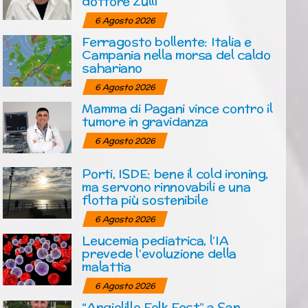
dottore Zulli
6 Agosto 2026
Ferragosto bollente: Italia e
Campania nella morsa del caldo
sahariano
6 Agosto 2026
Mamma di Pagani vince contro il
tumore in gravidanza
6 Agosto 2026
Porti, ISDE: bene il cold ironing,
ma servono rinnovabili e una
flotta più sostenibile
6 Agosto 2026
Leucemia pediatrica, l’IA
prevede l’evoluzione della
malattia
6 Agosto 2026
“Angiolillo Folk Fest” a San