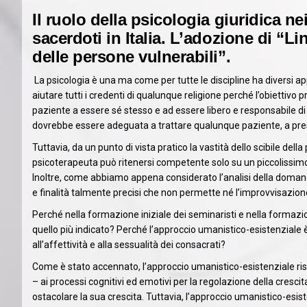
Il ruolo della psicologia giuridica n
sacerdoti in Italia. L’adozione di “Li
delle persone vulnerabili”.
La psicologia è una ma come per tutte le discipline ha diversi app
aiutare tutti i credenti di qualunque religione perché l’obiettivo p
paziente a essere sé stesso e ad essere libero e responsabile di
dovrebbe essere adeguata a trattare qualunque paziente, a presci
Tuttavia, da un punto di vista pratico la vastità dello scibile del
psicoterapeuta può ritenersi competente solo su un piccolissim
Inoltre, come abbiamo appena considerato l’analisi della domand
e finalità talmente precisi che non permette né l’improvvisazione
Perché nella formazione iniziale dei seminaristi e nella formaz
quello più indicato? Perché l’approccio umanistico-esistenziale è 
all’affettività e alla sessualità dei consacrati?
Come è stato accennato, l’approccio umanistico-esistenziale ri
– ai processi cognitivi ed emotivi per la regolazione della cresci
ostacolare la sua crescita. Tuttavia, l’approccio umanistico-esi