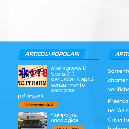
ARTICOLI POPOLARI
ARTI
Mariagrazia Di
Sorrento
Scala (Fi)
denuncia: Napoli
charter 
senza pronto
verifich
soccorso
politraumi.
Prestazi
29 Settembre 2018
nell’Azi
Campagna
Caserta
oncologica
biplano