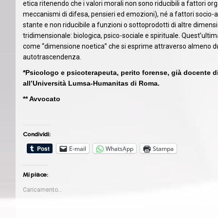
etica ritenendo che i valori morali non sono riducibili a fattori or
meccanismi di difesa, pensieri ed emozioni), né a fattori socio-a
stante e non riducibile a funzioni o sottoprodotti di altre dimens
tridimensionale: biologica, psico-sociale e spirituale. Quest’ult
come “dimensione noetica” che si esprime attraverso almeno due 
autotrascendenza.
*Psicologo e psicoterapeuta, perito forense, già docente d
all’Università Lumsa-Humanitas di Roma.
** Avvocato
Condividi:
E-mail
WhatsApp
Stampa
Mi piace:
Caricamento...