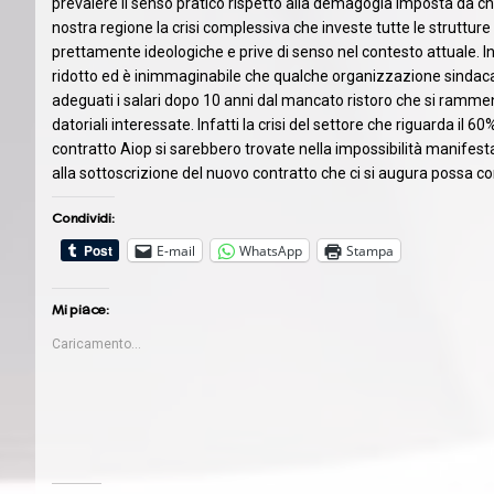
prevalere il senso pratico rispetto alla demagogia imposta da ch
nostra regione la crisi complessiva che investe tutte le struttur
prettamente ideologiche e prive di senso nel contesto attuale. In 
ridotto ed è inimmaginabile che qualche organizzazione sindacal
adeguati i salari dopo 10 anni dal mancato ristoro che si ramme
datoriali interessate. Infatti la crisi del settore che riguarda il 60
contratto Aiop si sarebbero trovate nella impossibilità manifesta 
alla sottoscrizione del nuovo contratto che ci si augura possa co
Condividi:
E-mail
WhatsApp
Stampa
Mi piace:
Caricamento...