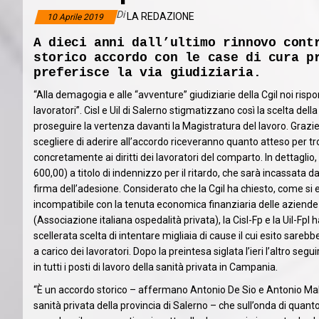
Di
LA REDAZIONE
10 Aprile 2019
A dieci anni dall’ultimo rinnovo cont
storico accordo con le case di cura p
preferisce la via giudiziaria.
“Alla demagogia e alle “avventure” giudiziarie della Cgil noi rispo
lavoratori”. Cisl e Uil di Salerno stigmatizzano così la scelta della
proseguire la vertenza davanti la Magistratura del lavoro. Grazie
scegliere di aderire all’accordo riceveranno quanto atteso per tr
concretamente ai diritti dei lavoratori del comparto. In dettaglio,
600,00) a titolo di indennizzo per il ritardo, che sarà incassata da
firma dell’adesione. Considerato che la Cgil ha chiesto, come si e
incompatibile con la tenuta economica finanziaria delle aziende
(Associazione italiana ospedalità privata), la Cisl-Fp e la Uil-Fp
scellerata scelta di intentare migliaia di cause il cui esito sareb
a carico dei lavoratori. Dopo la preintesa siglata l’ieri l’altro segu
in tutti i posti di lavoro della sanità privata in Campania.
“È un accordo storico – affermano Antonio De Sio e Antonio Mala
sanità privata della provincia di Salerno – che sull’onda di quan