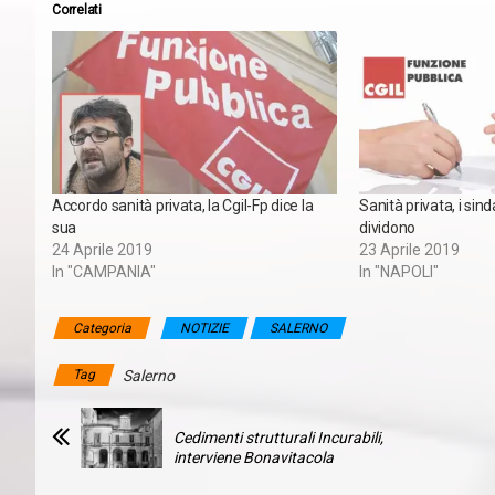
Correlati
Accordo sanità privata, la Cgil-Fp dice la
Sanità privata, i sind
sua
dividono
24 Aprile 2019
23 Aprile 2019
In "CAMPANIA"
In "NAPOLI"
Categoria
NOTIZIE
SALERNO
Tag
Salerno
Cedimenti strutturali Incurabili,
interviene Bonavitacola