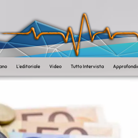
ità
toSanità
ws
mpo
le
iano
L’editoriale
Video
Tutto Intervista
Approfondi