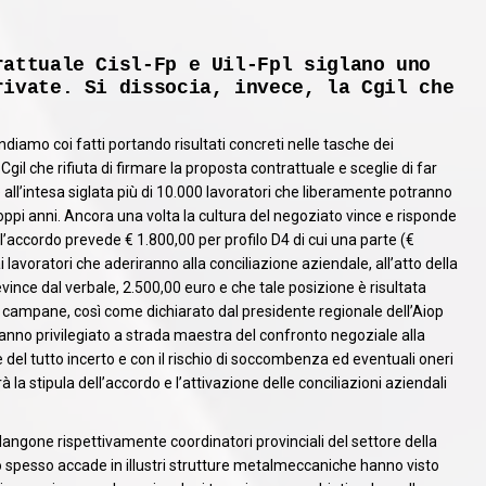
rattuale Cisl-Fp e Uil-Fpl siglano uno
rivate. Si dissocia, invece, la Cgil che
ndiamo coi fatti portando risultati concreti nelle tasche dei
 Cgil che rifiuta di firmare la proposta contrattuale e sceglie di far
 all’intesa siglata più di 10.000 lavoratori che liberamente potranno
oppi anni. Ancora una volta la cultura del negoziato vince e risponde
 l’accordo prevede € 1.800,00 per profilo D4 di cui una parte (€
i lavoratori che aderiranno alla conciliazione aziendale, all’atto della
vince dal verbale, 2.500,00 euro e che tale posizione è risultata
 campane, così come dichiarato dal presidente regionale dell’Aiop
l hanno privilegiato a strada maestra del confronto negoziale alla
be del tutto incerto e con il rischio di soccombenza ed eventuali oneri
irà la stipula dell’accordo e l’attivazione delle conciliazioni aziendali
ngone rispettivamente coordinatori provinciali del settore della
to spesso accade in illustri strutture metalmeccaniche hanno visto