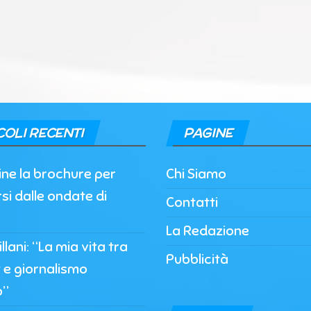
COLI RECENTI
PAGINE
nline la brochure per
Chi Siamo
si dalle ondate di
Contatti
La Redazione
llani: “La mia vita tra
Pubblicità
 e giornalismo
o”