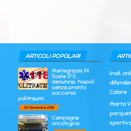
ARTICOLI POPOLARI
ARTI
Mariagrazia Di
Inail, o
Scala (Fi)
denuncia: Napoli
difender
senza pronto
Calore
soccorso
politraumi.
Marta Vi
29 Settembre 2018
parquet
Campagna
sportiv
oncologica