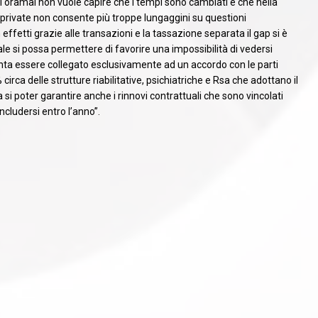
i oramai non vuole capire che i tempi sono cambiati e che nella
e private non consente più troppe lungaggini su questioni
effetti grazie alle transazioni e la tassazione separata il gap si è
e si possa permettere di favorire una impossibilità di vedersi
nta essere collegato esclusivamente ad un accordo con le parti
% circa delle strutture riabilitative, psichiatriche e Rsa che adottano il
si poter garantire anche i rinnovi contrattuali che sono vincolati
ncludersi entro l’anno”.