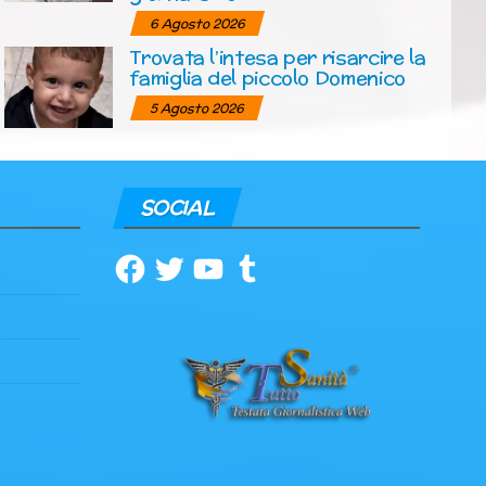
6 Agosto 2026
Trovata l’intesa per risarcire la
famiglia del piccolo Domenico
5 Agosto 2026
SOCIAL
Facebook
Twitter
YouTube
Tumblr