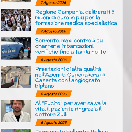
7 Agosto 2026
Regione Campania, deliberati 5
milioni di euro in più per la
formazione medica specialistica
7 Agosto 2026
Sorrento, maxi controlli su
charter e imbarcazioni:
verifiche fino a tarda notte
6 Agosto 2026
Prestazioni di alta qualità
nell’Azienda Ospedaliera di
Caserta con l’angiografo
biplano
6 Agosto 2026
Al “Fucito” per aver salva la
vita, il paziente ringrazia il
dottore Zulli
6 Agosto 2026
Ferragosto bollente: Italia e