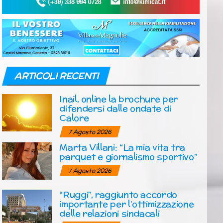
ARTICOLI RECENTI
Inail, online la brochure per
difendersi dalle ondate di
Calore
7 Agosto 2026
Marta Villani: “La mia vita tra
parquet e giornalismo sportivo”
7 Agosto 2026
“Ruggi”, raggiunto accordo
importante per l’ottimizzazione
delle relazioni sindacali