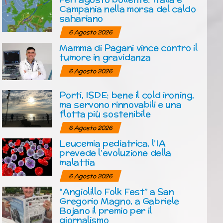
Campania nella morsa del caldo
sahariano
6 Agosto 2026
Mamma di Pagani vince contro il
tumore in gravidanza
6 Agosto 2026
Porti, ISDE: bene il cold ironing,
ma servono rinnovabili e una
flotta più sostenibile
6 Agosto 2026
Leucemia pediatrica, l’IA
prevede l’evoluzione della
malattia
6 Agosto 2026
“Angiolillo Folk Fest” a San
Gregorio Magno, a Gabriele
Bojano il premio per il
giornalismo