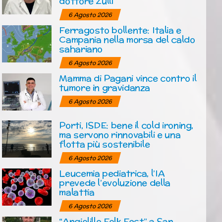
dottore Zulli
6 Agosto 2026
Ferragosto bollente: Italia e
Campania nella morsa del caldo
sahariano
6 Agosto 2026
Mamma di Pagani vince contro il
tumore in gravidanza
6 Agosto 2026
Porti, ISDE: bene il cold ironing,
ma servono rinnovabili e una
flotta più sostenibile
6 Agosto 2026
Leucemia pediatrica, l’IA
prevede l’evoluzione della
malattia
6 Agosto 2026
“Angiolillo Folk Fest” a San