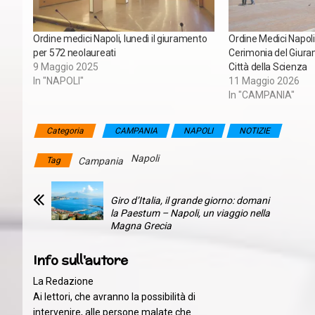
Ordine medici Napoli, lunedì il giuramento
Ordine Medici Napoli,
per 572 neolaureati
Cerimonia del Giura
9 Maggio 2025
Città della Scienza
In "NAPOLI"
11 Maggio 2026
In "CAMPANIA"
Categoria
CAMPANIA
NAPOLI
NOTIZIE
Napoli
Tag
Campania
Giro d’Italia, il grande giorno: domani
la Paestum – Napoli, un viaggio nella
Magna Grecia
Info sull'autore
La Redazione
Ai lettori, che avranno la possibilità di
intervenire, alle persone malate che