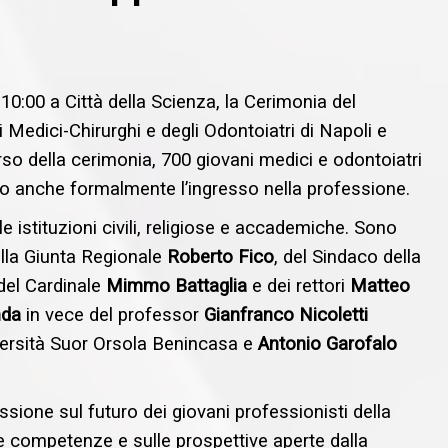
10:00 a Città della Scienza, la Cerimonia del
Medici-Chirurghi e degli Odontoiatri di Napoli e
rso della cerimonia, 700 giovani medici e odontoiatri
do anche formalmente l’ingresso nella professione.
le istituzioni civili, religiose e accademiche. Sono
 della Giunta Regionale
Roberto Fico
, del Sindaco della
 del Cardinale
Mimmo Battaglia
e dei rettori
Matteo
nda
in vece del professor
Gianfranco Nicoletti
versità Suor Orsola Benincasa e
Antonio Garofalo
sione sul futuro dei giovani professionisti della
re competenze e sulle prospettive aperte dalla