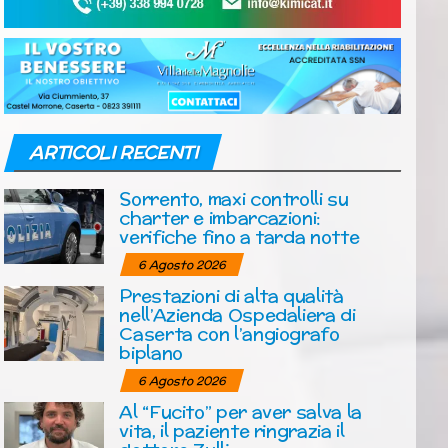
ARTICOLI RECENTI
Sorrento, maxi controlli su
charter e imbarcazioni:
verifiche fino a tarda notte
6 Agosto 2026
Prestazioni di alta qualità
nell’Azienda Ospedaliera di
Caserta con l’angiografo
biplano
6 Agosto 2026
Al “Fucito” per aver salva la
vita, il paziente ringrazia il