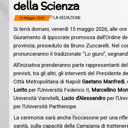
della Scienza
Di
LA REDAZIONE
14 Maggio 2026
Si terrà domani, venerdì 15 maggio 2026, alle ore 
Giuramento di Ippocrate promossa dall’Ordine dei 
provincia, presieduto da Bruno Zuccarelli. Nel co
pronunceranno il tradizionale “Lo giuro”, segnan
All’iniziativa prenderanno parte rappresentanti del
previsti, tra gli altri, gli interventi del Presidente
Città Metropolitana di Napoli
Gaetano Manfredi
,
Lorito
per l’Università Federico II,
Marcellino Mo
Università Vanvitelli,
Lucio d’Alessandro
per l’Uni
per l’Università Parthenope.
La cerimonia sarà anche l’occasione per una rifles
sanità, sulla capacità della Campania di trattene