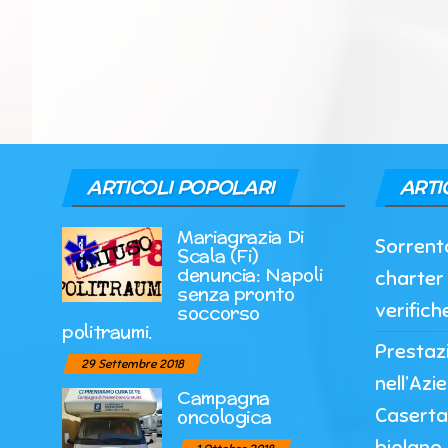
ARTICOLI POPOLARI
ARTI
Mariagrazia Di
Sorrento
Scala (Fi)
denuncia: Napoli
charter 
senza pronto
verifich
soccorso
politraumi.
Prestazi
29 Settembre 2018
nell’Azi
Campagna
Caserta
oncologica
biplano