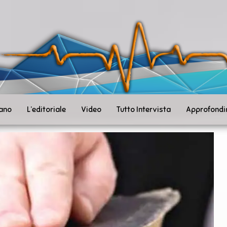
ità
toSanità
ws
mpo
le
iano
L’editoriale
Video
Tutto Intervista
Approfondi