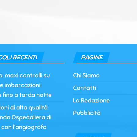
COLI RECENTI
PAGINE
, maxi controlli su
Chi Siamo
e imbarcazioni:
Contatti
e fino a tarda notte
La Redazione
oni di alta qualità
Pubblicità
enda Ospedaliera di
 con l’angiografo